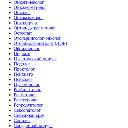
Онкогинеколог
Онкодерматолог
Онколог
Онкомаммолог
Онкохирург
Ортопед-травматолог
Остеопат
Отоларинголог-онколог
Оториноларинголог (ЛОР)
Офтальмолог
Педиатр
Пластический хирург
Подолог
Проктолог
Психиатр
Психолог
Пульмонолог
Реабилитолог
Ревматолог
Рентгенолог
Репродуктолог
Сексопатолог
Семейный врач
Сонолог
Сосудистый хирург