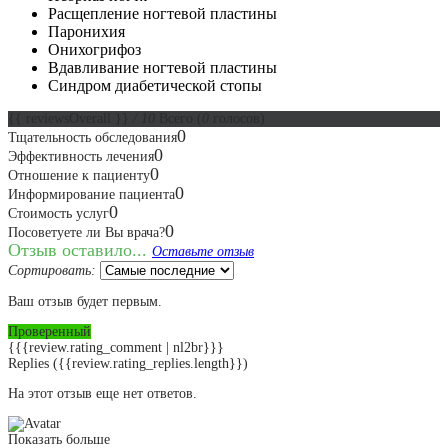
Расщепление ногтевой пластины
Паронихия
Онихогрифоз
Вдавливание ногтевой пластины
Синдром диабетической стопы
{{ reviewsOverall }}
/ 10
Всего
(
0
голосов)
0
Тщательность обследования
0
Эффективность лечения
0
Отношение к пациенту
0
Информирование пациента
0
Стоимость услуг
0
Посоветуете ли Вы врача?
Отзыв оставило...
Оставьте отзыв
Сортировать:
Ваш отзыв будет первым.
Проверенный
{{{review.rating_comment | nl2br}}}
Replies
({{review.rating_replies.length}})
На этот отзыв еще нет ответов.
Показать больше