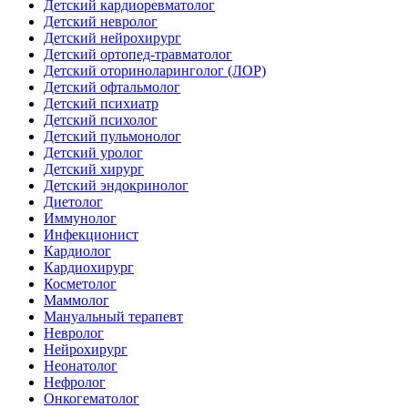
Детский кардиоревматолог
Детский невролог
Детский нейрохирург
Детский ортопед-травматолог
Детский оториноларинголог (ЛОР)
Детский офтальмолог
Детский психиатр
Детский психолог
Детский пульмонолог
Детский уролог
Детский хирург
Детский эндокринолог
Диетолог
Иммунолог
Инфекционист
Кардиолог
Кардиохирург
Косметолог
Маммолог
Мануальный терапевт
Невролог
Нейрохирург
Неонатолог
Нефролог
Онкогематолог