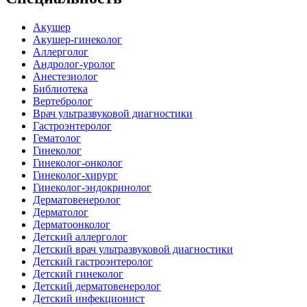
Акушер
Акушер-гинеколог
Аллерголог
Андролог-уролог
Анестезиолог
Библиотека
Вертебролог
Врач ультразвуковой диагностики
Гастроэнтеролог
Гематолог
Гинеколог
Гинеколог-онколог
Гинеколог-хирург
Гинеколог-эндокринолог
Дерматовенеролог
Дерматолог
Дерматоонколог
Детский аллерголог
Детский врач ультразвуковой диагностики
Детский гастроэнтеролог
Детский гинеколог
Детский дерматовенеролог
Детский инфекционист