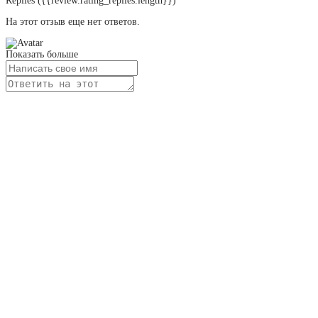
Replies
({{review.rating_replies.length}})
На этот отзыв еще нет ответов.
Показать больше