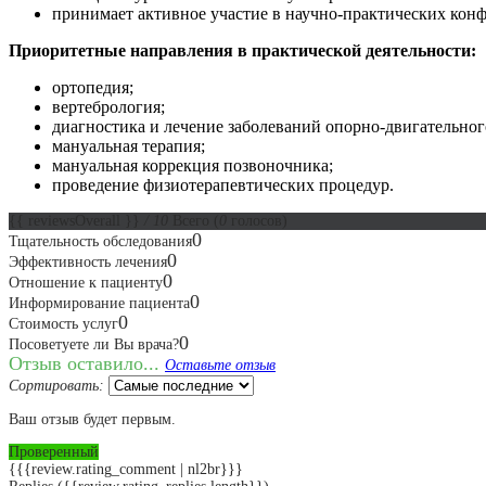
принимает активное участие в научно-практических кон
Приоритетные направления в практической деятельности:
ортопедия;
вертебрология;
диагностика и лечение заболеваний опорно-двигательног
мануальная терапия;
мануальная коррекция позвоночника;
проведение физиотерапевтических процедур.
{{ reviewsOverall }}
/ 10
Всего
(
0
голосов)
0
Тщательность обследования
0
Эффективность лечения
0
Отношение к пациенту
0
Информирование пациента
0
Стоимость услуг
0
Посоветуете ли Вы врача?
Отзыв оставило...
Оставьте отзыв
Сортировать:
Ваш отзыв будет первым.
Проверенный
{{{review.rating_comment | nl2br}}}