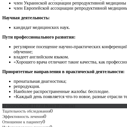
член Украинской ассоциации репродуктивной медицины
член Европейской ассоциации репродуктивной медицин
Научная деятельность:
кандидат медицинских наук.
Пути профессионального развития:
регулярное посещение научно-практических конференций
обучение;
владеет английским языком.
«Хорошего врача отличают такие качества, как профессио
Приоритетные направления в практической деятельности:
пренатальная диагностика;
репродукция.
Наиболее распространенные жалобы: бесплодие.
«Каждый день появляется что-то новое, разные отрасли 
{{ reviewsOverall }}
/ 10
Всего
(
0
голосов)
0
Тщательность обследования
0
Эффективность лечения
0
Отношение к пациенту
0