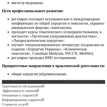
магистр медицины.
Пути профессионального развития:
регулярно посещает всеукраинские и международные
конференции по общей хирургии и онкологии, украино-
американские форумы, симпозиумы;
проходит курсы тематического усовершенствования, в
частности: «Ургентная ультразвуковая диагностика»,
«Лапароскопическая хирургия»;
изучает специализированную литературу (подписана на
издания «Хирургия Украины», «Клиническая
онкология», Consilium Medicum, JNCCN, MedShr);
регулярно проходит BMJ тестирования.
Приоритетные направления в практической деятельности:
общая хирургия (абдоминальная).
{{ reviewsOverall }}
/ 10
Всего
(
0
голосов)
0
Тщательность обследования
0
Эффективность лечения
0
Отношение к пациенту
0
Информирование пациента
0
Стоимость услуг