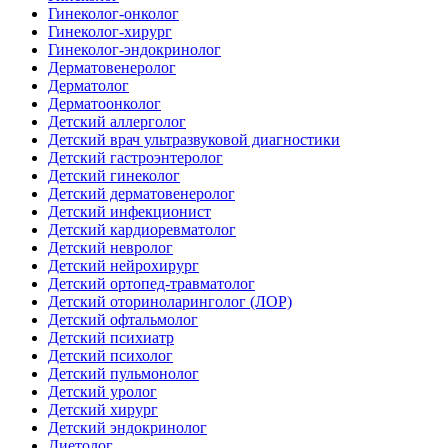
Гинеколог-онколог
Гинеколог-хирург
Гинеколог-эндокринолог
Дерматовенеролог
Дерматолог
Дерматоонколог
Детский аллерголог
Детский врач ультразвуковой диагностики
Детский гастроэнтеролог
Детский гинеколог
Детский дерматовенеролог
Детский инфекционист
Детский кардиоревматолог
Детский невролог
Детский нейрохирург
Детский ортопед-травматолог
Детский оториноларинголог (ЛОР)
Детский офтальмолог
Детский психиатр
Детский психолог
Детский пульмонолог
Детский уролог
Детский хирург
Детский эндокринолог
Диетолог