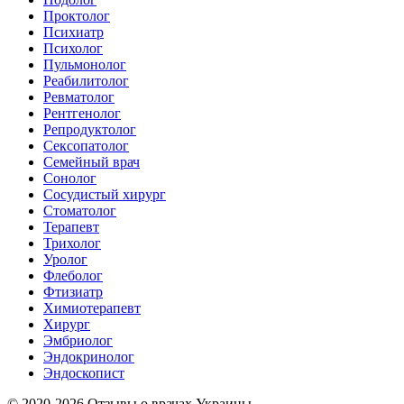
Проктолог
Психиатр
Психолог
Пульмонолог
Реабилитолог
Ревматолог
Рентгенолог
Репродуктолог
Сексопатолог
Семейный врач
Сонолог
Сосудистый хирург
Стоматолог
Терапевт
Трихолог
Уролог
Флеболог
Фтизиатр
Химиотерапевт
Хирург
Эмбриолог
Эндокринолог
Эндоскопист
© 2020-2026 Отзывы о врачах Украины