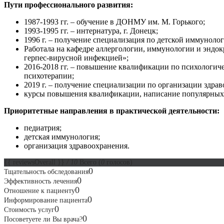
Пути профессионального развития:
1987-1993 гг. – обучение в ДОНМУ им. М. Горького;
1993-1995 гг. – интернатура, г. Донецк;
1996 г. – получение специализация по детской иммунол
Работала на кафедре аллергологии, иммунологии и энд
герпес-вирусной инфекцией»;
2016-2018 гг. – повышение квалификации по психологич
психотерапии;
2019 г. – получение специализации по организации здр
курсы повышения квалификации, написание популярных 
Приоритетные направления в практической деятельности:
педиатрия;
детская иммунология;
организация здравоохранения.
{{ reviewsOverall }}
/ 10
Всего
(
0
голосов)
0
Тщательность обследования
0
Эффективность лечения
0
Отношение к пациенту
0
Информирование пациента
0
Стоимость услуг
0
Посоветуете ли Вы врача?