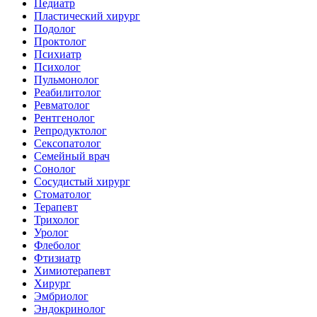
Педиатр
Пластический хирург
Подолог
Проктолог
Психиатр
Психолог
Пульмонолог
Реабилитолог
Ревматолог
Рентгенолог
Репродуктолог
Сексопатолог
Семейный врач
Сонолог
Сосудистый хирург
Стоматолог
Терапевт
Трихолог
Уролог
Флеболог
Фтизиатр
Химиотерапевт
Хирург
Эмбриолог
Эндокринолог