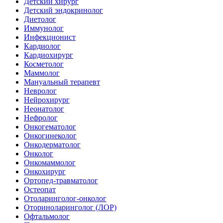
Детский хирург
Детский эндокринолог
Диетолог
Иммунолог
Инфекционист
Кардиолог
Кардиохирург
Косметолог
Маммолог
Мануальный терапевт
Невролог
Нейрохирург
Неонатолог
Нефролог
Онкогематолог
Онкогинеколог
Онкодерматолог
Онколог
Онкомаммолог
Онкохирург
Ортопед-травматолог
Остеопат
Отоларинголог-онколог
Оториноларинголог (ЛОР)
Офтальмолог