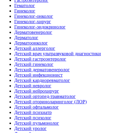
Гастроэнтеролог
Гематолог
Гинеколог
Гинеколог-онколог
Гинеколог-хирург
Гинеколог-эндокринолог
Дерматовенеролог
Дерматолог
Дерматоонколог
Детский аллерголог
Детский врач ультразвуковой диагностики
Детский гастроэнтеролог
Детский гинеколог
Детский дерматовенеролог
Детский инфекционист
Детский кардиоревматолог
Детский невролог
Детский нейрохирург
Детский ортопед-травматолог
Детский оториноларинголог (ЛОР)
Детский офтальмолог
Детский психиатр
Детский психолог
Детский пульмонолог
Детский уролог