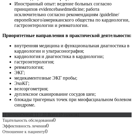
Иностранный опыт: ведение больных согласно
принципов evidencebasedmedicine; работа
исключительно согласно рекомендациям /guideline/
европейского/американского общества по кардиологии,
гастроэнтерологии и ревматологии.
Приоритетные направления в практической деятельности:
внутренняя медицина и функциональная диагностика в
кардиологии и ультрасонография;
кардиология и диагностика в кардиологии;
гастроэнтерология;
ревматология;
ЭКГ;
медикаментозные ЭКГ пробы;
ЭхоКГ;
велоэргометрия;
дуплексное сканирование сосудов шеи;
блокады тригерных точек при миофасциальном болевом
синдроме.
{{ reviewsOverall }}
/ 10
Всего
(
0
голосов)
0
Тщательность обследования
0
Эффективность лечения
0
Отношение к пациенту