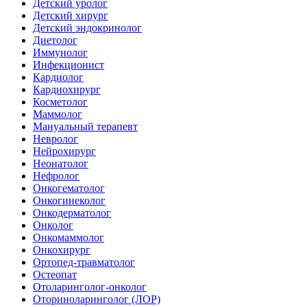
Детский уролог
Детский хирург
Детский эндокринолог
Диетолог
Иммунолог
Инфекционист
Кардиолог
Кардиохирург
Косметолог
Маммолог
Мануальный терапевт
Невролог
Нейрохирург
Неонатолог
Нефролог
Онкогематолог
Онкогинеколог
Онкодерматолог
Онколог
Онкомаммолог
Онкохирург
Ортопед-травматолог
Остеопат
Отоларинголог-онколог
Оториноларинголог (ЛОР)