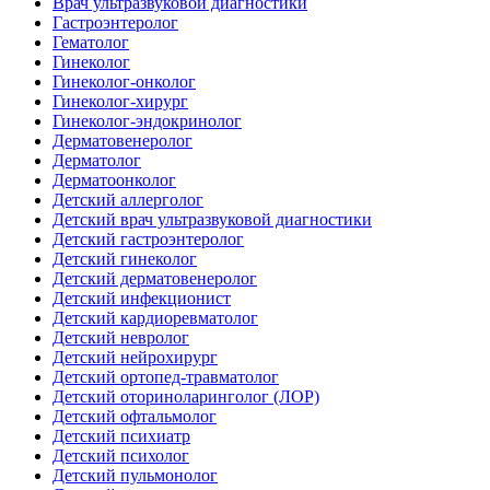
Врач ультразвуковой диагностики
Гастроэнтеролог
Гематолог
Гинеколог
Гинеколог-онколог
Гинеколог-хирург
Гинеколог-эндокринолог
Дерматовенеролог
Дерматолог
Дерматоонколог
Детский аллерголог
Детский врач ультразвуковой диагностики
Детский гастроэнтеролог
Детский гинеколог
Детский дерматовенеролог
Детский инфекционист
Детский кардиоревматолог
Детский невролог
Детский нейрохирург
Детский ортопед-травматолог
Детский оториноларинголог (ЛОР)
Детский офтальмолог
Детский психиатр
Детский психолог
Детский пульмонолог