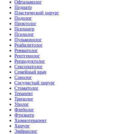
Офтальмолог
Педиатр
Пластический хирург
Подолог
Проктолог
Психиатр
Психолог
Пульмонолог
Реабилитолог
Ревматолог
Рентгенолог
Репродуктолог
Сексопатолог
Семейный врач
Сонолог
Сосудистый хирург
Стоматолог
Терапевт
Трихолог
Уролог
Флеболог
Фтизиатр
Химиотерапевт
Хирург
Эмбриолог