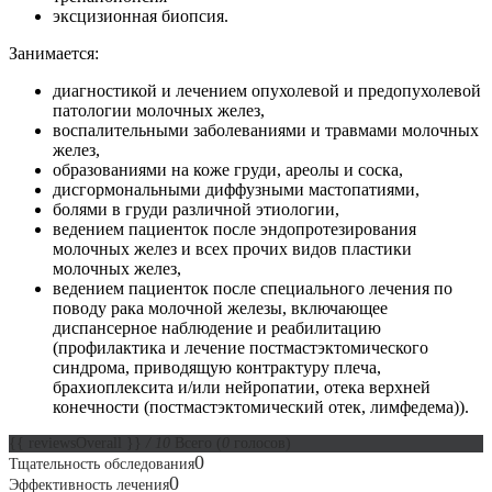
эксцизионная биопсия.
Занимается:
диагностикой и лечением опухолевой и предопухолевой
патологии молочных желез,
воспалительными заболеваниями и травмами молочных
желез,
образованиями на коже груди, ареолы и соска,
дисгормональными диффузными мастопатиями,
болями в груди различной этиологии,
ведением пациенток после эндопротезирования
молочных желез и всех прочих видов пластики
молочных желез,
ведением пациенток после специального лечения по
поводу рака молочной железы, включающее
диспансерное наблюдение и реабилитацию
(профилактика и лечение постмастэктомического
синдрома, приводящую контрактуру плеча,
брахиоплексита и/или нейропатии, отека верхней
конечности (постмастэктомический отек, лимфедема)).
{{ reviewsOverall }}
/ 10
Всего
(
0
голосов)
0
Тщательность обследования
0
Эффективность лечения