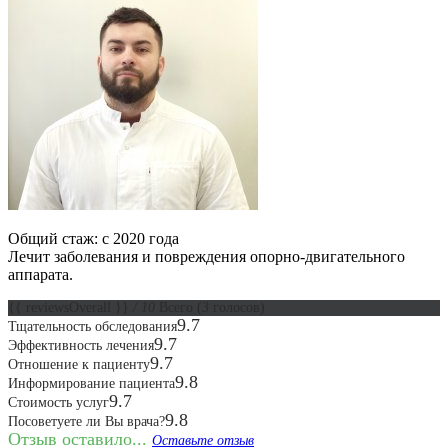
Общий стаж: с 2020 года
Лечит заболевания и повреждения опорно-двигательного
аппарата.
{{ reviewsOverall }}
/ 10
Всего
(
3
голосов)
9.7
Тщательность обследования
9.7
Эффективность лечения
9.7
Отношение к пациенту
9.8
Информирование пациента
9.7
Стоимость услуг
9.8
Посоветуете ли Вы врача?
Отзыв оставило...
Оставьте отзыв