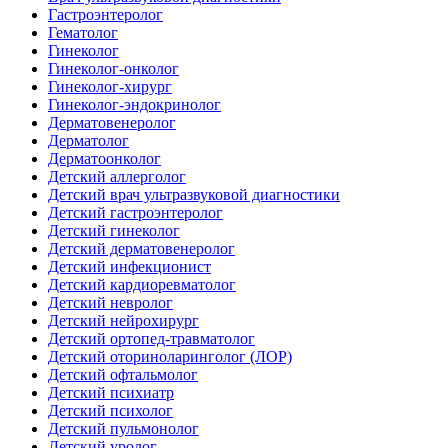
Гастроэнтеролог
Гематолог
Гинеколог
Гинеколог-онколог
Гинеколог-хирург
Гинеколог-эндокринолог
Дерматовенеролог
Дерматолог
Дерматоонколог
Детский аллерголог
Детский врач ультразвуковой диагностики
Детский гастроэнтеролог
Детский гинеколог
Детский дерматовенеролог
Детский инфекционист
Детский кардиоревматолог
Детский невролог
Детский нейрохирург
Детский ортопед-травматолог
Детский оториноларинголог (ЛОР)
Детский офтальмолог
Детский психиатр
Детский психолог
Детский пульмонолог
Детский уролог