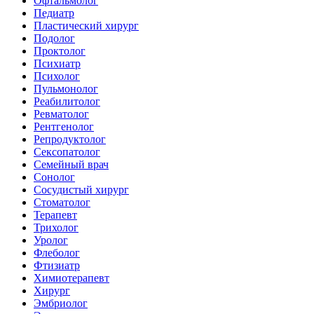
Офтальмолог
Педиатр
Пластический хирург
Подолог
Проктолог
Психиатр
Психолог
Пульмонолог
Реабилитолог
Ревматолог
Рентгенолог
Репродуктолог
Сексопатолог
Семейный врач
Сонолог
Сосудистый хирург
Стоматолог
Терапевт
Трихолог
Уролог
Флеболог
Фтизиатр
Химиотерапевт
Хирург
Эмбриолог