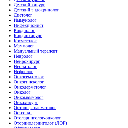
Детский хирург
Детский эндокринолог
Диетолог
Иммунолог
Инфекционист
Кардиолог
Кардиохирург
Косметолог
Маммолог
Мануальный терапевт
Невролог
Нейрохирург
Неонатолог
Нефролог
Онкогематолог
Онкогинеколог
Онкодерматолог
Онколог
Онкомаммолог
Онкохирург
Ортопед-травматолог
Остеопат
Отоларинголог-онколог
Оториноларинголог (ЛОР)