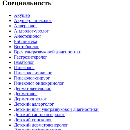
Специальность
Акушер
Акушер-гинеколог
Аллерголог
Андролог-уролог
Анестезиолог
Библиотека
Вертебролог
Врач ультразвуковой диагностики
Гастроэнтеролог
Гематолог
Гинеколог
Гинеколог-онколог
Гинеколог-хирург
Гинеколог-эндокринолог
Дерматовенеролог
Дерматолог
Дерматоонколог
Детский аллерголог
Детский врач ультразвуковой диагностики
Детский гастроэнтеролог
Детский гинеколог
Детский дерматовенеролог