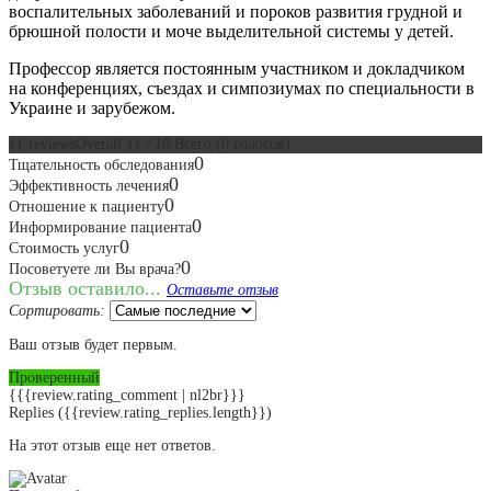
воспалительных заболеваний и пороков развития грудной и
брюшной полости и моче выделительной системы у детей.
Профессор является постоянным участником и докладчиком
на конференциях, съездах и симпозиумах по специальности в
Украине и зарубежом.
{{ reviewsOverall }}
/ 10
Всего
(
0
голосов)
0
Тщательность обследования
0
Эффективность лечения
0
Отношение к пациенту
0
Информирование пациента
0
Стоимость услуг
0
Посоветуете ли Вы врача?
Отзыв оставило...
Оставьте отзыв
Сортировать:
Ваш отзыв будет первым.
Проверенный
{{{review.rating_comment | nl2br}}}
Replies
({{review.rating_replies.length}})
На этот отзыв еще нет ответов.