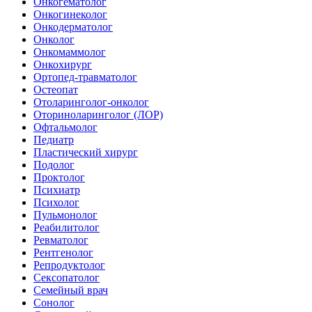
Онкогематолог
Онкогинеколог
Онкодерматолог
Онколог
Онкомаммолог
Онкохирург
Ортопед-травматолог
Остеопат
Отоларинголог-онколог
Оториноларинголог (ЛОР)
Офтальмолог
Педиатр
Пластический хирург
Подолог
Проктолог
Психиатр
Психолог
Пульмонолог
Реабилитолог
Ревматолог
Рентгенолог
Репродуктолог
Сексопатолог
Семейный врач
Сонолог