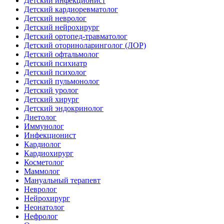
Детский инфекционист
Детский кардиоревматолог
Детский невролог
Детский нейрохирург
Детский ортопед-травматолог
Детский оториноларинголог (ЛОР)
Детский офтальмолог
Детский психиатр
Детский психолог
Детский пульмонолог
Детский уролог
Детский хирург
Детский эндокринолог
Диетолог
Иммунолог
Инфекционист
Кардиолог
Кардиохирург
Косметолог
Маммолог
Мануальный терапевт
Невролог
Нейрохирург
Неонатолог
Нефролог