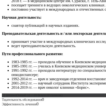
2018 г. — в медицинском центре им. Сураски, г. Тель-Ави
посещает тренинги в ведущих онкологических клиниках 
постоянно участвует в международных и отечественных 
Научная деятельность:
соавтор публикаций в научных изданиях.
Преподавательская деятельность и / или лекторская деятел
принимает участие в международных клинических иссле
ведет преподавательскую деятельность.
Пути профессионального развития:
1983-1985 гг. — проходила обучение в Киевском медици
1985-1991 гг. — училась в Киевском медицинском универ
1991-1992 гг. — проходила интернатуру по специальнос
онкодиспансере;
1992-2014 гг. — врач и заведующая отделения восстанов
2001-2012 гг. — научный сотрудник Института эксперим
2014-2019 гг. — врач онколог клиники «Борис».
{{ reviewsOverall }}
/ 10
Всего
(
0
голосов)
0
Тщательность обследования
0
Эффективность лечения