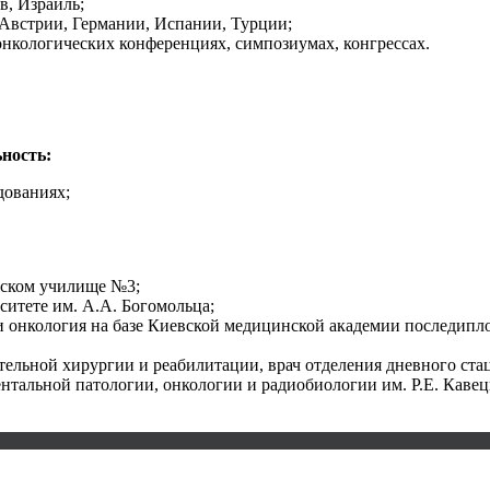
в, Израиль;
Австрии, Германии, Испании, Турции;
онкологических конференциях, симпозиумах, конгрессах.
ьность:
дованиях;
нском училище №3;
ситете им. А.А. Богомольца;
ти онкология на базе Киевской медицинской академии последипл
ительной хирургии и реабилитации, врач отделения дневного ста
ентальной патологии, онкологии и радиобиологии им. Р.Е. Кав