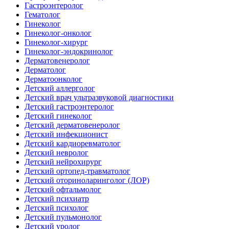
Гастроэнтеролог
Гематолог
Гинеколог
Гинеколог-онколог
Гинеколог-хирург
Гинеколог-эндокринолог
Дерматовенеролог
Дерматолог
Дерматоонколог
Детский аллерголог
Детский врач ультразвуковой диагностики
Детский гастроэнтеролог
Детский гинеколог
Детский дерматовенеролог
Детский инфекционист
Детский кардиоревматолог
Детский невролог
Детский нейрохирург
Детский ортопед-травматолог
Детский оториноларинголог (ЛОР)
Детский офтальмолог
Детский психиатр
Детский психолог
Детский пульмонолог
Детский уролог