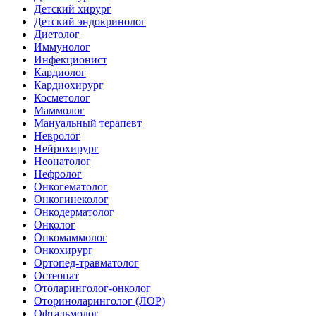
Детский хирург
Детский эндокринолог
Диетолог
Иммунолог
Инфекционист
Кардиолог
Кардиохирург
Косметолог
Маммолог
Мануальный терапевт
Невролог
Нейрохирург
Неонатолог
Нефролог
Онкогематолог
Онкогинеколог
Онкодерматолог
Онколог
Онкомаммолог
Онкохирург
Ортопед-травматолог
Остеопат
Отоларинголог-онколог
Оториноларинголог (ЛОР)
Офтальмолог