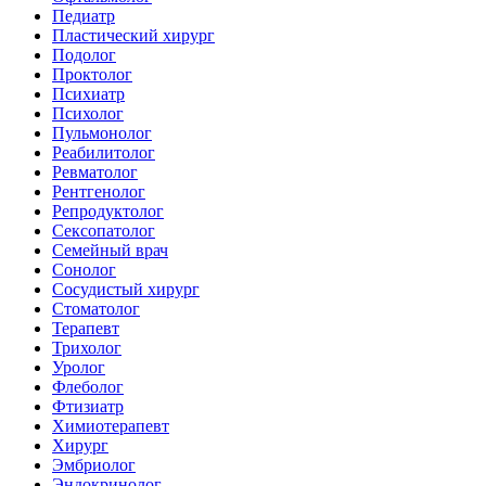
Педиатр
Пластический хирург
Подолог
Проктолог
Психиатр
Психолог
Пульмонолог
Реабилитолог
Ревматолог
Рентгенолог
Репродуктолог
Сексопатолог
Семейный врач
Сонолог
Сосудистый хирург
Стоматолог
Терапевт
Трихолог
Уролог
Флеболог
Фтизиатр
Химиотерапевт
Хирург
Эмбриолог
Эндокринолог