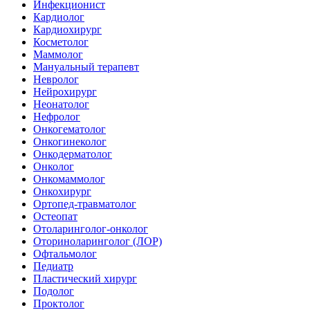
Инфекционист
Кардиолог
Кардиохирург
Косметолог
Маммолог
Мануальный терапевт
Невролог
Нейрохирург
Неонатолог
Нефролог
Онкогематолог
Онкогинеколог
Онкодерматолог
Онколог
Онкомаммолог
Онкохирург
Ортопед-травматолог
Остеопат
Отоларинголог-онколог
Оториноларинголог (ЛОР)
Офтальмолог
Педиатр
Пластический хирург
Подолог
Проктолог