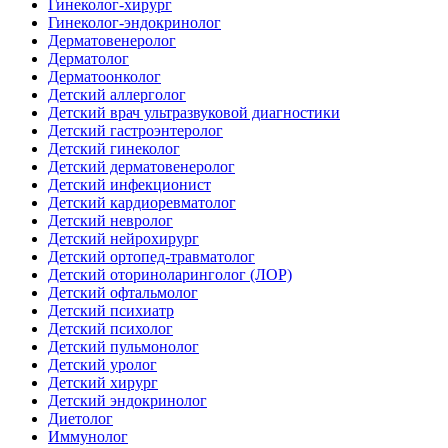
Гинеколог-хирург
Гинеколог-эндокринолог
Дерматовенеролог
Дерматолог
Дерматоонколог
Детский аллерголог
Детский врач ультразвуковой диагностики
Детский гастроэнтеролог
Детский гинеколог
Детский дерматовенеролог
Детский инфекционист
Детский кардиоревматолог
Детский невролог
Детский нейрохирург
Детский ортопед-травматолог
Детский оториноларинголог (ЛОР)
Детский офтальмолог
Детский психиатр
Детский психолог
Детский пульмонолог
Детский уролог
Детский хирург
Детский эндокринолог
Диетолог
Иммунолог