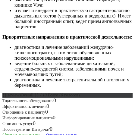
клинике Viva;
изучает и внедряет в практическую гастроэнтерологию
дыхательных тестов (углеродных и водородных). Имеет
большой иностранный опыт, ведет прием англоязычных
пациентов.
Приоритетные направления в практической деятельности:
диагностика и лечение заболеваний желудочно-
кишечного тракта, в том числе обусловленных
психоэмоциональными нарушениями;
ведение больных с заболеваниями дыхательной,
сердечно-сосудистой систем, заболеваниями почек и
мочевыводящих путей;
диагностика и лечение экстрагенитальной патологии у
беременных.
{{ reviewsOverall }}
/ 10
Всего
(
0
голосов)
0
Тщательность обследования
0
Эффективность лечения
0
Отношение к пациенту
0
Информирование пациента
0
Стоимость услуг
0
Посоветуете ли Вы врача?
Отзыв оставило...