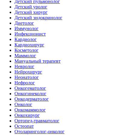
Детский пульмонолог
Детский уролог
Детский хирург
Детский эндокринолог
Диетолог
Иммунолог
Инфекционист
Кардиолог
Кардиохирург
Косметолог
Маммолог
Мануальный терапевт
Невролог
Нейрохирург
Неонатолог
Нефролог
Онкогематолог
Онкогинеколог
Онкодерматолог
Онколог
Онкомаммолог
Онкохирург
Ортопед-травматолог
Остеопат
Отоларинголог-онколог