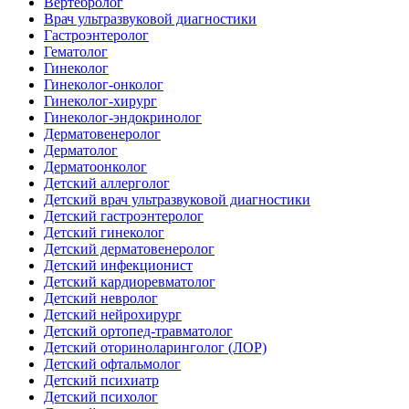
Вертебролог
Врач ультразвуковой диагностики
Гастроэнтеролог
Гематолог
Гинеколог
Гинеколог-онколог
Гинеколог-хирург
Гинеколог-эндокринолог
Дерматовенеролог
Дерматолог
Дерматоонколог
Детский аллерголог
Детский врач ультразвуковой диагностики
Детский гастроэнтеролог
Детский гинеколог
Детский дерматовенеролог
Детский инфекционист
Детский кардиоревматолог
Детский невролог
Детский нейрохирург
Детский ортопед-травматолог
Детский оториноларинголог (ЛОР)
Детский офтальмолог
Детский психиатр
Детский психолог