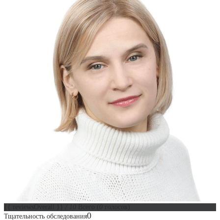
{{ reviewsOverall }}
/ 10
Всего
(
0
голосов)
0
Тщательность обследования