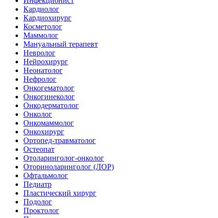
Инфекционист
Кардиолог
Кардиохирург
Косметолог
Маммолог
Мануальный терапевт
Невролог
Нейрохирург
Неонатолог
Нефролог
Онкогематолог
Онкогинеколог
Онкодерматолог
Онколог
Онкомаммолог
Онкохирург
Ортопед-травматолог
Остеопат
Отоларинголог-онколог
Оториноларинголог (ЛОР)
Офтальмолог
Педиатр
Пластический хирург
Подолог
Проктолог