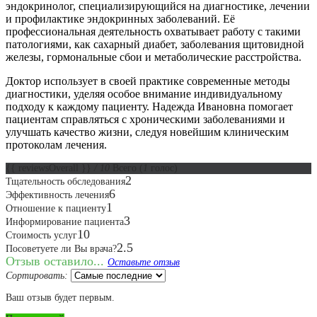
эндокринолог, специализирующийся на диагностике, лечении
и профилактике эндокринных заболеваний. Её
профессиональная деятельность охватывает работу с такими
патологиями, как сахарный диабет, заболевания щитовидной
железы, гормональные сбои и метаболические расстройства.
Доктор использует в своей практике современные методы
диагностики, уделяя особое внимание индивидуальному
подходу к каждому пациенту. Надежда Ивановна помогает
пациентам справляться с хроническими заболеваниями и
улучшать качество жизни, следуя новейшим клиническим
протоколам лечения.
{{ reviewsOverall }}
/ 10
Всего
(
1
голос)
2
Тщательность обследования
6
Эффективность лечения
1
Отношение к пациенту
3
Информирование пациента
10
Стоимость услуг
2.5
Посоветуете ли Вы врача?
Отзыв оставило...
Оставьте отзыв
Сортировать:
Ваш отзыв будет первым.