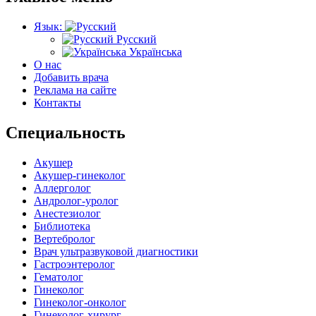
Язык:
Русский
Українська
О нас
Добавить врача
Реклама на сайте
Контакты
Специальность
Акушер
Акушер-гинеколог
Аллерголог
Андролог-уролог
Анестезиолог
Библиотека
Вертебролог
Врач ультразвуковой диагностики
Гастроэнтеролог
Гематолог
Гинеколог
Гинеколог-онколог
Гинеколог-хирург