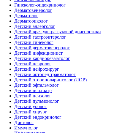
Гинеколог-эндокринолог
Дерматовенеролог
Дерматолог
Дерматоонколог
Детский аллерголог
Детский врач ультразвуковой диагностики
Детский гастроэнтеролог
Детский гинеколог
Детский дерматовенеролог
Детский инфекционист
Детский кардиоревматолог
Детский невролог
Детский нейрохирург
Детский ортопед-травматолог
Детский оториноларинголог (ЛОР)
Детский офтальмолог
Детский психиатр
Детский психолог
Детский пульмонолог
Детский уролог
Детский хирург
Детский эндокринолог
Диетолог
Иммунолог