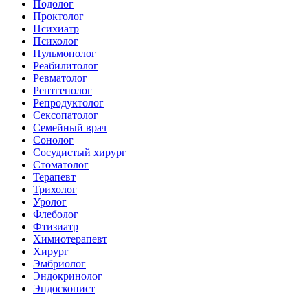
Подолог
Проктолог
Психиатр
Психолог
Пульмонолог
Реабилитолог
Ревматолог
Рентгенолог
Репродуктолог
Сексопатолог
Семейный врач
Сонолог
Сосудистый хирург
Стоматолог
Терапевт
Трихолог
Уролог
Флеболог
Фтизиатр
Химиотерапевт
Хирург
Эмбриолог
Эндокринолог
Эндоскопист