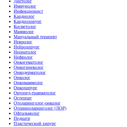
Диетолог
Иммунолог
Инфекционист
Кардиолог
Кардиохирург
Косметолог
Маммолог
Мануальный терапевт
Невролог
Нейрохирург
Неонатолог
Нефролог
Онкогематолог
Онкогинеколог
Онкодерматолог
Онколог
Онкомаммолог
Онкохирург
Ортопед-травматолог
Остеопат
Отоларинголог-онколог
Оториноларинголог (ЛОР)
Офтальмолог
Педиатр
Пластический хирург