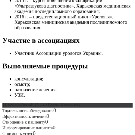
2015 г. – курсы повышения квалификации
«Ультразвукова діагностика», Харьковская медицинская
академия последипломного образования;
2016 г. – предаттестационный цикл «Урологія»,
Харьковская медицинская академия последипломного
образования.
Участие в ассоциациях
Участник Ассоциации урологов Украины.
Выполняемые процедуры
консультация;
осмотр;
назначение лечения;
УЗИ.
{{ reviewsOverall }}
/ 10
Всего
(
0
голосов)
0
Тщательность обследования
0
Эффективность лечения
0
Отношение к пациенту
0
Информирование пациента
0
Стоимость услуг