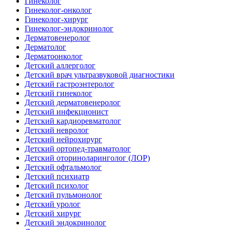
Гинеколог
Гинеколог-онколог
Гинеколог-хирург
Гинеколог-эндокринолог
Дерматовенеролог
Дерматолог
Дерматоонколог
Детский аллерголог
Детский врач ультразвуковой диагностики
Детский гастроэнтеролог
Детский гинеколог
Детский дерматовенеролог
Детский инфекционист
Детский кардиоревматолог
Детский невролог
Детский нейрохирург
Детский ортопед-травматолог
Детский оториноларинголог (ЛОР)
Детский офтальмолог
Детский психиатр
Детский психолог
Детский пульмонолог
Детский уролог
Детский хирург
Детский эндокринолог