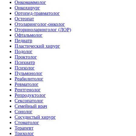
Онкомаммолог
Онкохирург
Ортопед-травматолог
Остеопат
Отоларинголог-онколог
Оториноларинголог (ЛОР)
Офтальмолог
Педиатр
Пластический хирург
Подолог
Проктолог
Психиатр
Психолог
Пульмонолог
Реабилитолог
Ревматолог
Рентгенолог
Репродуктолог
Сексопатолог
Семейный врач
Сонолог
Сосудистый хирург
Стоматолог
Терапевт
Трихолог