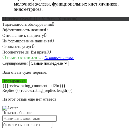
молочной железы, функциональных кист яичников,
эндометриоза.
{{ reviewsOverall }}
/ 10
Всего
(
0
голосов)
0
Тщательность обследования
0
Эффективность лечения
0
Отношение к пациенту
0
Информирование пациента
0
Стоимость услуг
0
Посоветуете ли Вы врача?
Отзыв оставило...
Оставьте отзыв
Сортировать:
Ваш отзыв будет первым.
Проверенный
{{{review.rating_comment | nl2br}}}
Replies
({{review.rating_replies.length}})
На этот отзыв еще нет ответов.
Показать больше