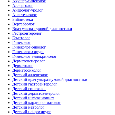
Акушер-гинеколог
Аллерголог
Андролог-уролог
Анестезиолог
Библиотека
Вертебролог
Врач ультразвуковой диагностики
Гастроэнтеролог
Гематолог
Гинеколог
Гинеколог-онколог
Гинеколог-хирург
Гинеколог-эндокринолог
Дерматовенеролог
Дерматолог
Дерматоонколог
Детский аллерголог
Детский врач ультразвуковой диагностики
Детский гастроэнтеролог
Детский гинеколог
Детский дерматовенеролог
Детский инфекционист
Детский кардиоревматолог
Детский невролог
Детский нейрохирург