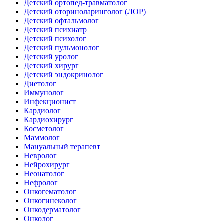
Детский ортопед-травматолог
Детский оториноларинголог (ЛОР)
Детский офтальмолог
Детский психиатр
Детский психолог
Детский пульмонолог
Детский уролог
Детский хирург
Детский эндокринолог
Диетолог
Иммунолог
Инфекционист
Кардиолог
Кардиохирург
Косметолог
Маммолог
Мануальный терапевт
Невролог
Нейрохирург
Неонатолог
Нефролог
Онкогематолог
Онкогинеколог
Онкодерматолог
Онколог