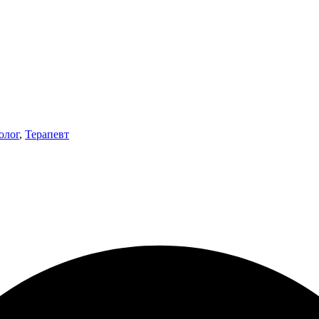
олог
,
Терапевт