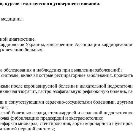
й, курсов тематического усовершенствования:
й медицины.
ной диагностике;
кардиологов Украины, конференции Ассоциации кардиореабили
 к лечению больных.
на обследования и наблюдения при выявлении заболеваний;
й системы, включая острые респираторные заболевания, бронхит
иями после коронавирусной болезни и дыхательной недостаточн
включая эзофагит, гастро-эзофагальную рефлюксную болезнь, га
ями и сопутствующими сердечно-сосудистыми болезнями, други
ния;
ской болезнью сердца, стенокардией и сердечной недостаточно
лючая фибрилляцию предсердий и экстрасистолию;
инфаркта миокарда, стентирования, аорто-коронарного шунтиро
тативной нервной системы;