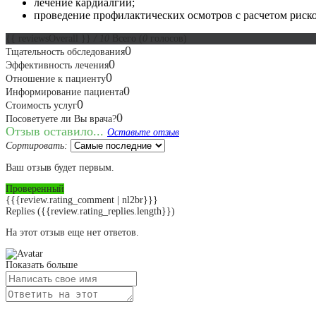
лечение кардиалгий;
проведение профилактических осмотров с расчетом риско
{{ reviewsOverall }}
/ 10
Всего
(
0
голосов)
0
Тщательность обследования
0
Эффективность лечения
0
Отношение к пациенту
0
Информирование пациента
0
Стоимость услуг
0
Посоветуете ли Вы врача?
Отзыв оставило...
Оставьте отзыв
Сортировать:
Ваш отзыв будет первым.
Проверенный
{{{review.rating_comment | nl2br}}}
Replies
({{review.rating_replies.length}})
На этот отзыв еще нет ответов.
Показать больше