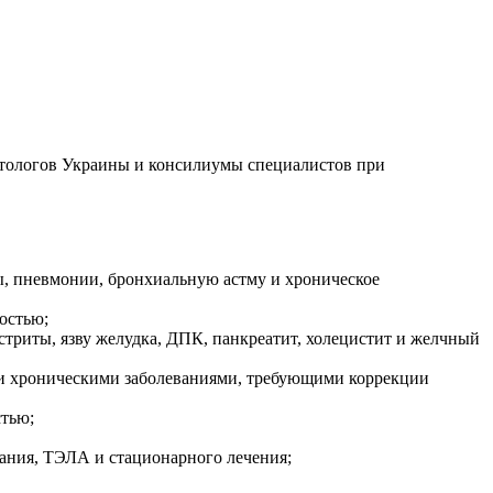
тологов Украины и консилиумы специалистов при
ы, пневмонии, бронхиальную астму и хроническое
остью;
стриты, язву желудка, ДПК, панкреатит, холецистит и желчный
ми хроническими заболеваниями, требующими коррекции
стью;
вания, ТЭЛА и стационарного лечения;