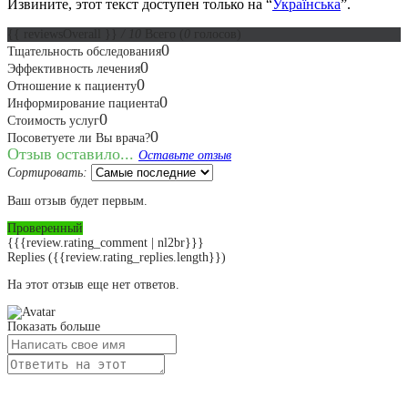
Извините, этот текст доступен только на “
Українська
”.
{{ reviewsOverall }}
/ 10
Всего
(
0
голосов)
0
Тщательность обследования
0
Эффективность лечения
0
Отношение к пациенту
0
Информирование пациента
0
Стоимость услуг
0
Посоветуете ли Вы врача?
Отзыв оставило...
Оставьте отзыв
Сортировать:
Ваш отзыв будет первым.
Проверенный
{{{review.rating_comment | nl2br}}}
Replies
({{review.rating_replies.length}})
На этот отзыв еще нет ответов.
Показать больше