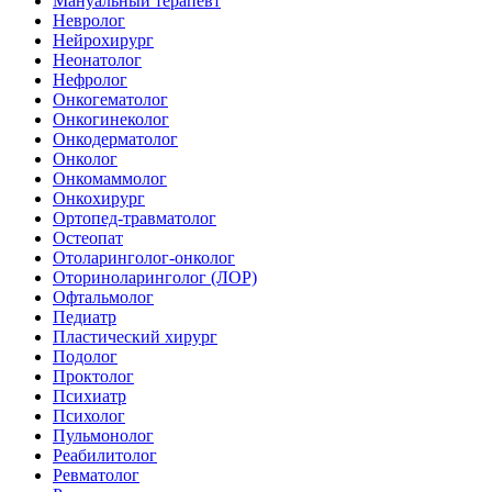
Мануальный терапевт
Невролог
Нейрохирург
Неонатолог
Нефролог
Онкогематолог
Онкогинеколог
Онкодерматолог
Онколог
Онкомаммолог
Онкохирург
Ортопед-травматолог
Остеопат
Отоларинголог-онколог
Оториноларинголог (ЛОР)
Офтальмолог
Педиатр
Пластический хирург
Подолог
Проктолог
Психиатр
Психолог
Пульмонолог
Реабилитолог
Ревматолог