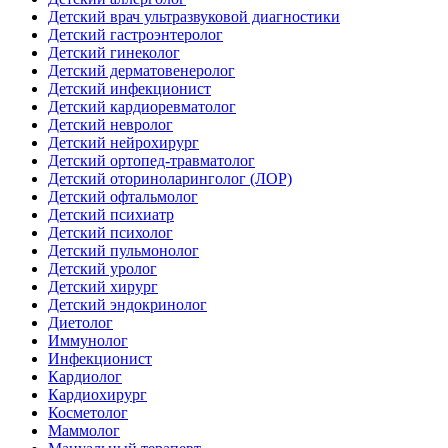
Детский врач ультразвуковой диагностики
Детский гастроэнтеролог
Детский гинеколог
Детский дерматовенеролог
Детский инфекционист
Детский кардиоревматолог
Детский невролог
Детский нейрохирург
Детский ортопед-травматолог
Детский оториноларинголог (ЛОР)
Детский офтальмолог
Детский психиатр
Детский психолог
Детский пульмонолог
Детский уролог
Детский хирург
Детский эндокринолог
Диетолог
Иммунолог
Инфекционист
Кардиолог
Кардиохирург
Косметолог
Маммолог