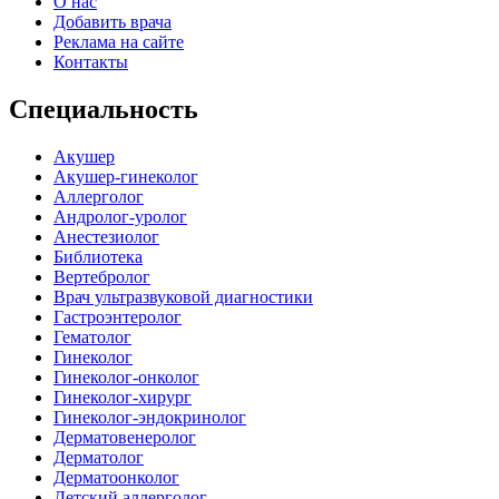
О нас
Добавить врача
Реклама на сайте
Контакты
Специальность
Акушер
Акушер-гинеколог
Аллерголог
Андролог-уролог
Анестезиолог
Библиотека
Вертебролог
Врач ультразвуковой диагностики
Гастроэнтеролог
Гематолог
Гинеколог
Гинеколог-онколог
Гинеколог-хирург
Гинеколог-эндокринолог
Дерматовенеролог
Дерматолог
Дерматоонколог
Детский аллерголог