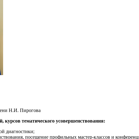
ени Н.И. Пирогова
й, курсов тематического усовершенствования:
ой диагностики;
нствования, посещение профильных мастер-классов и конференц