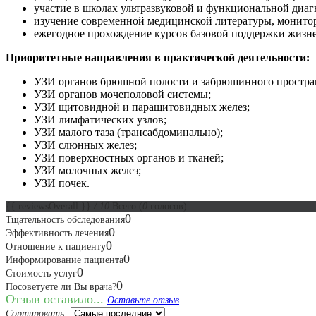
участие в школах ультразвуковой и функциональной диа
изучение современной медицинской литературы, монитор
ежегодное прохождение курсов базовой поддержки жизне
Приоритетные направления в практической деятельности:
УЗИ органов брюшной полости и забрюшинного простра
УЗИ органов мочеполовой системы;
УЗИ щитовидной и паращитовидных желез;
УЗИ лимфатических узлов;
УЗИ малого таза (трансабдоминально);
УЗИ слюнных желез;
УЗИ поверхностных органов и тканей;
УЗИ молочных желез;
УЗИ почек.
{{ reviewsOverall }}
/ 10
Всего
(
0
голосов)
0
Тщательность обследования
0
Эффективность лечения
0
Отношение к пациенту
0
Информирование пациента
0
Стоимость услуг
0
Посоветуете ли Вы врача?
Отзыв оставило...
Оставьте отзыв
Сортировать: