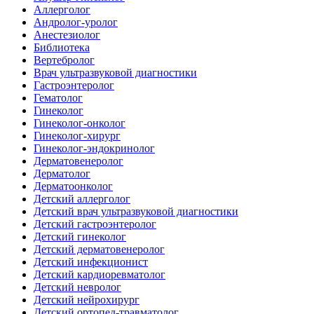
Аллерголог
Андролог-уролог
Анестезиолог
Библиотека
Вертебролог
Врач ультразвуковой диагностики
Гастроэнтеролог
Гематолог
Гинеколог
Гинеколог-онколог
Гинеколог-хирург
Гинеколог-эндокринолог
Дерматовенеролог
Дерматолог
Дерматоонколог
Детский аллерголог
Детский врач ультразвуковой диагностики
Детский гастроэнтеролог
Детский гинеколог
Детский дерматовенеролог
Детский инфекционист
Детский кардиоревматолог
Детский невролог
Детский нейрохирург
Детский ортопед-травматолог