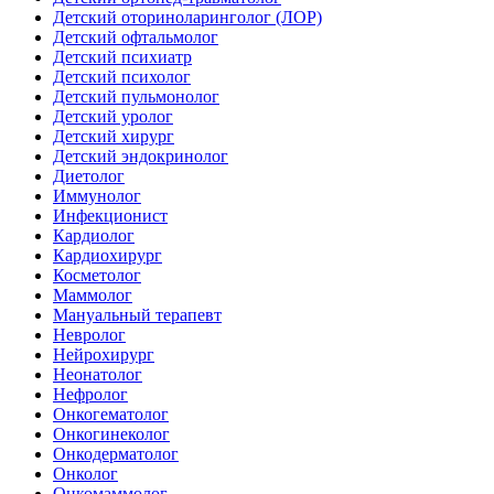
Детский оториноларинголог (ЛОР)
Детский офтальмолог
Детский психиатр
Детский психолог
Детский пульмонолог
Детский уролог
Детский хирург
Детский эндокринолог
Диетолог
Иммунолог
Инфекционист
Кардиолог
Кардиохирург
Косметолог
Маммолог
Мануальный терапевт
Невролог
Нейрохирург
Неонатолог
Нефролог
Онкогематолог
Онкогинеколог
Онкодерматолог
Онколог
Онкомаммолог