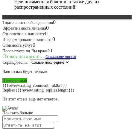
желчнокаменная болезни, а также других
распространенных состояний.
{{ reviewsOverall }}
/ 10
Всего
(
0
голосов)
0
Тщательность обследования
0
Эффективность лечения
0
Отношение к пациенту
0
Информирование пациента
0
Стоимость услуг
0
Посоветуете ли Вы врача?
Отзыв оставило...
Оставьте отзыв
Сортировать:
Ваш отзыв будет первым.
Проверенный
{{{review.rating_comment | nl2br}}}
Replies
({{review.rating_replies.length}})
На этот отзыв еще нет ответов.
Показать больше