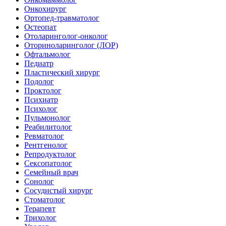
Онкохирург
Ортопед-травматолог
Остеопат
Отоларинголог-онколог
Оториноларинголог (ЛОР)
Офтальмолог
Педиатр
Пластический хирург
Подолог
Проктолог
Психиатр
Психолог
Пульмонолог
Реабилитолог
Ревматолог
Рентгенолог
Репродуктолог
Сексопатолог
Семейный врач
Сонолог
Сосудистый хирург
Стоматолог
Терапевт
Трихолог