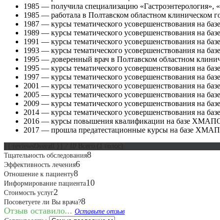
1985 — получила специализацию «Гастроэнтерология», «
1985 — работала в Полтавском областном клиническом го
1987 — курсы тематического усовершенствования на ба
1989 — курсы тематического усовершенствования на ба
1991 — курсы тематического усовершенствования на ба
1993 — курсы тематического усовершенствования на ба
1995 — доверенный врач в Полтавском областном клинич
1995 — курсы тематического усовершенствования на ба
1997 — курсы тематического усовершенствования на ба
2001 — курсы тематического усовершенствования на ба
2005 — курсы тематического усовершенствования на ба
2009 — курсы тематического усовершенствования на ба
2014 — курсы тематического усовершенствования на ба
2016 — курсы повышения квалификации на базе ХМАПО 
2017 — прошла предатестационные курсы на базе ХМАПО
{{ reviewsOverall }}
/ 10
Всего
(
1
голос)
8
Тщательность обследования
6
Эффективность лечения
8
Отношение к пациенту
10
Информирование пациента
2
Стоимость услуг
8
Посоветуете ли Вы врача?
Отзыв оставило...
Оставьте отзыв