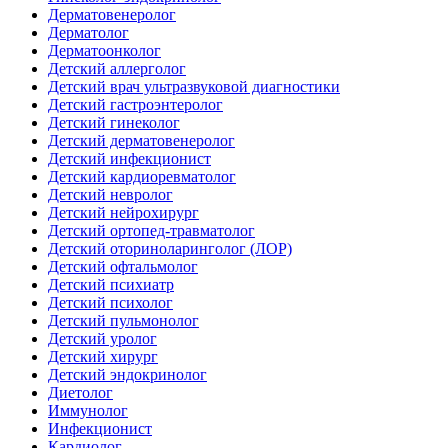
Дерматовенеролог
Дерматолог
Дерматоонколог
Детский аллерголог
Детский врач ультразвуковой диагностики
Детский гастроэнтеролог
Детский гинеколог
Детский дерматовенеролог
Детский инфекционист
Детский кардиоревматолог
Детский невролог
Детский нейрохирург
Детский ортопед-травматолог
Детский оториноларинголог (ЛОР)
Детский офтальмолог
Детский психиатр
Детский психолог
Детский пульмонолог
Детский уролог
Детский хирург
Детский эндокринолог
Диетолог
Иммунолог
Инфекционист
Кардиолог