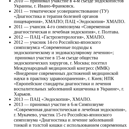
2010 — принимал учакстие в 4-м съезде эндоскопистов
Украины, г. Ивано-Франковск.
2011 — тематическое усовершенствование (ТУ)
«Диагностика и терапия болезней органов
пищеварения», ХМАПО; ПАЦ «Эндоскопия» ХМАПО.
2011 — учансик 4-го симпозиума «Современная
диагностическая и лечебная эндоскопия», г. Полтава.
2012 — ПАЦ «Гастроэнтерология», ХМАПО.
2012 — учасник 14-го Российско-японского
симпозиумса «Современные подходы к
эндоскопическому и эндоваскулярному лечению»;
принимал участие в 15-м съезде общества
эндоскопических хирургов, г. Москва; посетил
Международный медицинский конгресс (ММК)
«Внедрение современных достижений медицинской
науки в практику здравоохранения», г. Киев; НПК
«Европейские стандарты диагностики и лечения
воспалительных заболеваний кишечника в Украине», г.
Харьков.
2013 — ПАЦ «Эндоскопия», ХМАПО.
2013 — принимал участие в 6-м Симпозиуме
«Современная диагностическая и лечебная эндоскопия»,
г. Мукачево, участик 15-го Российско-японоского
симпозиума «Диагностика и лечение заболеваний
тонкой и толстой кишки с использованием современных