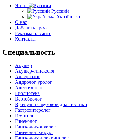
Язык:
Русский
Українська
О нас
Добавить врача
Реклама на сайте
Контакты
Специальность
Акушер
Акушер-гинеколог
Аллерголог
Андролог-уролог
Анестезиолог
Библиотека
Вертебролог
Врач ультразвуковой диагностики
Гастроэнтеролог
Гематолог
Гинеколог
Гинеколог-онколог
Гинеколог-хирург
Гинеколог-эндокринолог