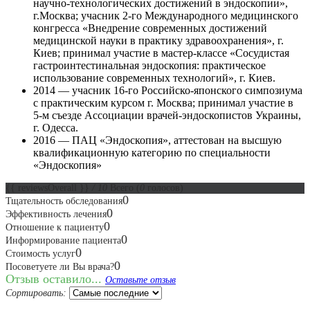
научно-технологических достижений в эндоскопии»,
г.Москва; учасник 2-го Международного медицинского
конгресса «Внедрение современных достижений
медицинской науки в практику здравоохранения», г.
Киев; принимал участие в мастер-классе «Сосудистая
гастроинтестинальная эндоскопия: практическое
использование современных технологий», г. Киев.
2014 — учасник 16-го Российско-японского симпозиума
с практическим курсом г. Москва; принимал участие в
5-м съезде Ассоциации врачей-эндоскопистов Украины,
г. Одесса.
2016 — ПАЦ «Эндоскопия», аттестован на высшую
квалификационную категорию по специальности
«Эндоскопия»
{{ reviewsOverall }}
/ 10
Всего
(
0
голосов)
0
Тщательность обследования
0
Эффективность лечения
0
Отношение к пациенту
0
Информирование пациента
0
Стоимость услуг
0
Посоветуете ли Вы врача?
Отзыв оставило...
Оставьте отзыв
Сортировать: