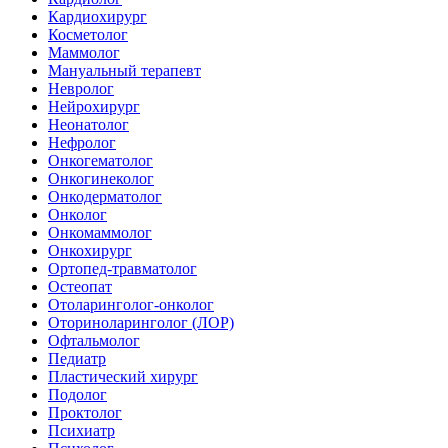
Кардиохирург
Косметолог
Маммолог
Мануальный терапевт
Невролог
Нейрохирург
Неонатолог
Нефролог
Онкогематолог
Онкогинеколог
Онкодерматолог
Онколог
Онкомаммолог
Онкохирург
Ортопед-травматолог
Остеопат
Отоларинголог-онколог
Оториноларинголог (ЛОР)
Офтальмолог
Педиатр
Пластический хирург
Подолог
Проктолог
Психиатр