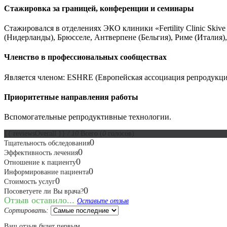
Стажировка за границей, конференции и семинары
Стажировался в отделениях ЭКО клиники «Fertility Clinic Ski
(Нидерланды), Брюсселе, Антверпене (Бельгия), Риме (Италия),
Членство в профессиональных сообществах
Является членом: ESHRE (Европейская ассоциация репродукци
Приоритетные направления работы
Вспомогательные репродуктивные технологии.
{{ reviewsOverall }}
/ 10
Всего
(
0
голосов)
0
Тщательность обследования
0
Эффективность лечения
0
Отношение к пациенту
0
Информирование пациента
0
Стоимость услуг
0
Посоветуете ли Вы врача?
Отзыв оставило...
Оставьте отзыв
Сортировать:
Ваш отзыв будет первым.