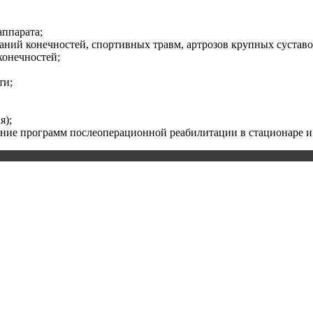
аппарата;
ваний конечностей, спортивных травм, артрозов крупных суставо
конечностей;
ти;
я);
ние программ послеоперационной реабилитации в стационаре и