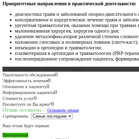
Приоритетные направления в практической деятельности:
диагностика травм и заболеваний опорно-двигательного 
консервативное и хирургическое лечение травм и заболе
ургентная травматология, оказание помощи при травмах 
малоинвазивная хирургия, хирургия одного дня;
удаление металлофиксаторов различной степени сложнос
наложение гипсовых и полимерных повязок (скотч-каст);
инъекции в ортопедии и травматологии;
плазмотерапия в ортопедии и травматологии (PRP-терапи
послеоперационное сопровождение пациента, формирова
{{ reviewsOverall }}
/ 10
Всего
(
0
голосов)
0
Тщательность обследования
0
Эффективность лечения
0
Отношение к пациенту
0
Информирование пациента
0
Стоимость услуг
0
Посоветуете ли Вы врача?
Отзыв оставило...
Оставьте отзыв
Сортировать:
Ваш отзыв будет первым.
Проверенный