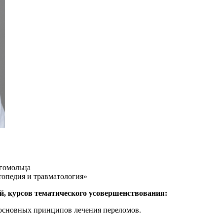
гомольца
топедия и травматология»
й, курсов тематического усовершенствования:
у основных принципов лечения переломов.