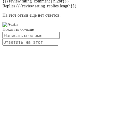
{{{review.rating_comment | nl2br}}}
Replies
({{review.rating_replies.length}})
На этот отзыв еще нет ответов.
Показать больше