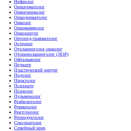
Нефролог
Онкогематолог
Онкогинеколог
Онкодерматолог
Онколог
Онкомаммолог
Онкохирург
Ортопед-травматолог
Остеопат
Отоларинголог-онколог
Оториноларинголог (ЛОР)
Офтальмолог
Педиатр
Пластический хирург
Подолог
Проктолог
Психиатр
Психолог
Пульмонолог
Реабилитолог
Ревматолог
Рентгенолог
Репродуктолог
Сексопатолог
Семейный врач