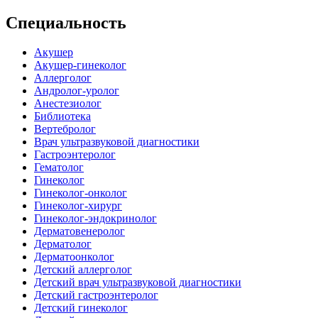
Специальность
Акушер
Акушер-гинеколог
Аллерголог
Андролог-уролог
Анестезиолог
Библиотека
Вертебролог
Врач ультразвуковой диагностики
Гастроэнтеролог
Гематолог
Гинеколог
Гинеколог-онколог
Гинеколог-хирург
Гинеколог-эндокринолог
Дерматовенеролог
Дерматолог
Дерматоонколог
Детский аллерголог
Детский врач ультразвуковой диагностики
Детский гастроэнтеролог
Детский гинеколог