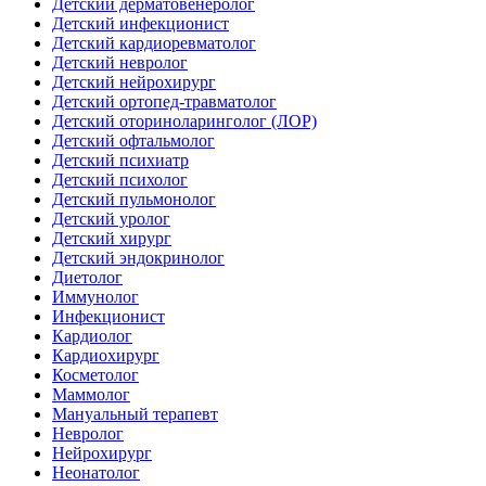
Детский дерматовенеролог
Детский инфекционист
Детский кардиоревматолог
Детский невролог
Детский нейрохирург
Детский ортопед-травматолог
Детский оториноларинголог (ЛОР)
Детский офтальмолог
Детский психиатр
Детский психолог
Детский пульмонолог
Детский уролог
Детский хирург
Детский эндокринолог
Диетолог
Иммунолог
Инфекционист
Кардиолог
Кардиохирург
Косметолог
Маммолог
Мануальный терапевт
Невролог
Нейрохирург
Неонатолог