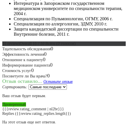
Интернатура в Запорожском государственном
медицинском университете по специальности терапия,
2004 г.
Специализация по Пульмонологии, ОГМУ, 2006 г.
Специализация по аллергологии, ЗДМУ, 2010 г.
Защита кандидатской диссертации по специальности
Внутренние болезни, 2011 г.
{{ reviewsOverall }}
/ 10
Всего
(
0
голосов)
0
Тщательность обследования
0
Эффективность лечения
0
Отношение к пациенту
0
Информирование пациента
0
Стоимость услуг
0
Посоветуете ли Вы врача?
Отзыв оставило...
Оставьте отзыв
Сортировать:
Ваш отзыв будет первым.
Проверенный
{{{review.rating_comment | nl2br}}}
Replies
({{review.rating_replies.length}})
На этот отзыв еще нет ответов.