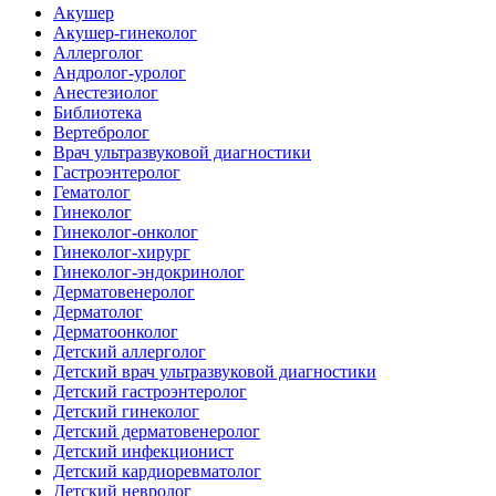
Акушер
Акушер-гинеколог
Аллерголог
Андролог-уролог
Анестезиолог
Библиотека
Вертебролог
Врач ультразвуковой диагностики
Гастроэнтеролог
Гематолог
Гинеколог
Гинеколог-онколог
Гинеколог-хирург
Гинеколог-эндокринолог
Дерматовенеролог
Дерматолог
Дерматоонколог
Детский аллерголог
Детский врач ультразвуковой диагностики
Детский гастроэнтеролог
Детский гинеколог
Детский дерматовенеролог
Детский инфекционист
Детский кардиоревматолог
Детский невролог