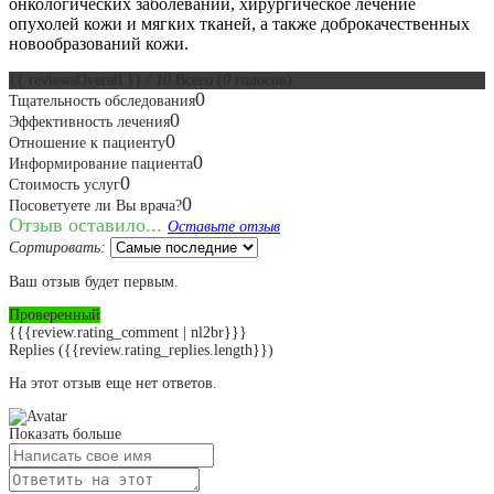
онкологических заболеваний, хирургическое лечение
опухолей кожи и мягких тканей, а также доброкачественных
новообразований кожи.
{{ reviewsOverall }}
/ 10
Всего
(
0
голосов)
0
Тщательность обследования
0
Эффективность лечения
0
Отношение к пациенту
0
Информирование пациента
0
Стоимость услуг
0
Посоветуете ли Вы врача?
Отзыв оставило...
Оставьте отзыв
Сортировать:
Ваш отзыв будет первым.
Проверенный
{{{review.rating_comment | nl2br}}}
Replies
({{review.rating_replies.length}})
На этот отзыв еще нет ответов.
Показать больше