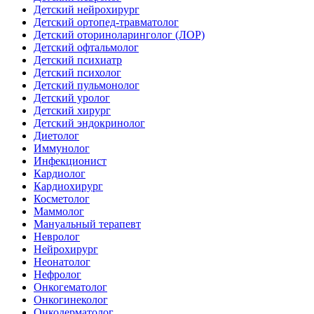
Детский нейрохирург
Детский ортопед-травматолог
Детский оториноларинголог (ЛОР)
Детский офтальмолог
Детский психиатр
Детский психолог
Детский пульмонолог
Детский уролог
Детский хирург
Детский эндокринолог
Диетолог
Иммунолог
Инфекционист
Кардиолог
Кардиохирург
Косметолог
Маммолог
Мануальный терапевт
Невролог
Нейрохирург
Неонатолог
Нефролог
Онкогематолог
Онкогинеколог
Онкодерматолог