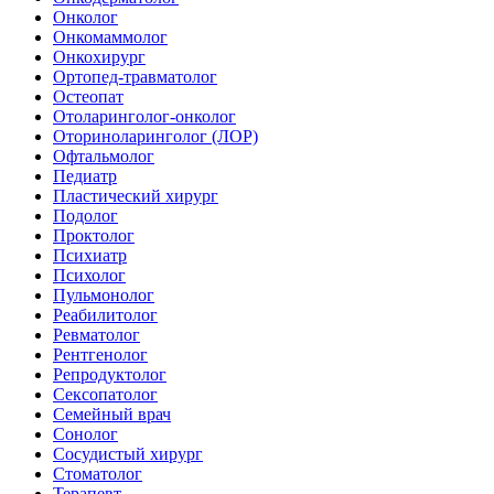
Онколог
Онкомаммолог
Онкохирург
Ортопед-травматолог
Остеопат
Отоларинголог-онколог
Оториноларинголог (ЛОР)
Офтальмолог
Педиатр
Пластический хирург
Подолог
Проктолог
Психиатр
Психолог
Пульмонолог
Реабилитолог
Ревматолог
Рентгенолог
Репродуктолог
Сексопатолог
Семейный врач
Сонолог
Сосудистый хирург
Стоматолог
Терапевт