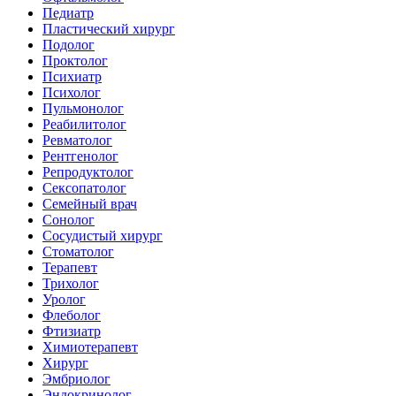
Педиатр
Пластический хирург
Подолог
Проктолог
Психиатр
Психолог
Пульмонолог
Реабилитолог
Ревматолог
Рентгенолог
Репродуктолог
Сексопатолог
Семейный врач
Сонолог
Сосудистый хирург
Стоматолог
Терапевт
Трихолог
Уролог
Флеболог
Фтизиатр
Химиотерапевт
Хирург
Эмбриолог
Эндокринолог