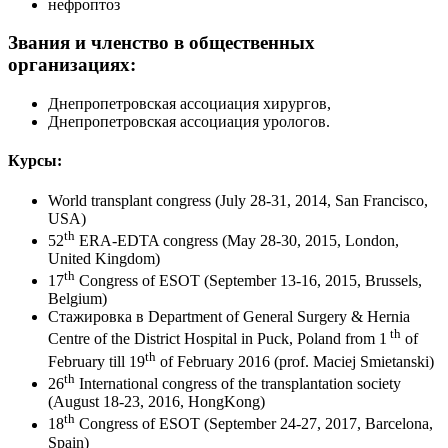
нефроптоз
Звания и членство в общественных
организациях:
Днепропетровская ассоциация хирургов,
Днепропетровская ассоциация урологов.
Курсы:
World transplant congress (July 28-31, 2014, San Francisco,
USA)
th
52
ERA-EDTA congress (May 28-30, 2015, London,
United Kingdom)
th
17
Congress of ESOT (September 13-16, 2015, Brussels,
Belgium)
Стажировка в Department of General Surgery & Hernia
th
Centre of the District Hospital in Puck, Poland from 1
of
th
February till 19
of February 2016 (prof. Maciej Smietanski)
th
26
International congress of the transplantation society
(August 18-23, 2016, HongKong)
th
18
Congress of ESOT (September 24-27, 2017, Barcelona,
Spain)