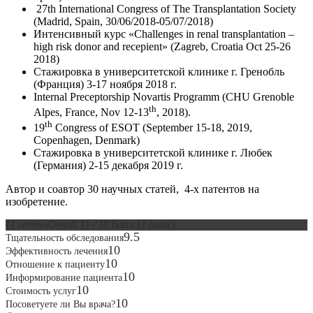
27th International Congress of The Transplantation Society
(Madrid, Spain, 30/06/2018-05/07/2018)
Интенсивный курс «Challenges in renal transplantation –
high risk donor and recepient» (Zagreb, Croatia Oct 25-26
2018)
Стажировка в университетской клинике г. Гренобль
(Франция) 3-17 ноября 2018 г.
Internal Preceptorship Novartis Programm (CHU Grenoble
th
Alpes, France, Nov 12-13
, 2018).
th
19
Congress of ESOT (September 15-18, 2019,
Copenhagen, Denmark)
Стажировка в университетской клинике г. Любек
(Германия) 2-15 декабря 2019 г.
Автор и соавтор 30 научных статей, 4-х патентов на
изобретение.
{{ reviewsOverall }}
/ 10
Всего
(
1
голос)
9.5
Тщательность обследования
10
Эффективность лечения
10
Отношение к пациенту
10
Информирование пациента
10
Стоимость услуг
10
Посоветуете ли Вы врача?