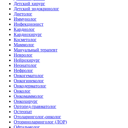
Детский хирург
Детский эндокринолог
Диетолог
Иммунолог
Инфекционист
Кардиолог
Кардиохирург
Косметолог
Маммолог
Мануальный терапевт
Невролог
Нейрохирург
Неонатолог
Нефролог
Онкогематолог
Онкогинеколог
Онкодерматолог
Онколог
Онкомаммолог
Онкохирург
Ортопед-травматолог
Остеопат
Отоларинголог-онколог
Оториноларинголог (ЛОР)
Офтальмолог