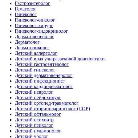
Гастроэнтеролог
Гематолог
Гинеколог
Гинеколог-онколог
Гинеколог-хирург
Гинеколог-эндокринолог
Дерматовенеролог
Дерматолог
Дерматоонколог
Детский аллерголог
Детский врач ультразвуковой диагностики
Детский гастроэнтеролог
Детский гинеколог
Детский дерматовенеролог
Детский инфекционист
Детский кардиоревматолог
Детский невролог
Детский нейрохирург
Детский ортопед-травматолог
Детский оториноларинголог (ЛОР)
Детский офтальмолог
Детский психиатр
Детский психолог
Детский пульмонолог
Детский уролог