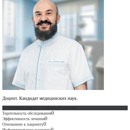
Доцент.
Кандидат медицинских наук.
{{ reviewsOverall }}
/ 10
Всего
(
0
голосов)
0
Тщательность обследования
0
Эффективность лечения
0
Отношение к пациенту
0
Информирование пациента