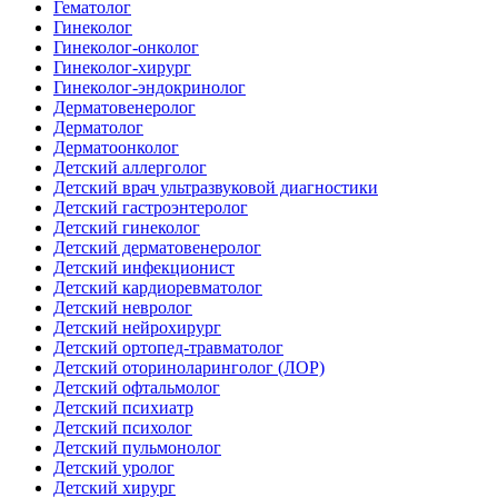
Гематолог
Гинеколог
Гинеколог-онколог
Гинеколог-хирург
Гинеколог-эндокринолог
Дерматовенеролог
Дерматолог
Дерматоонколог
Детский аллерголог
Детский врач ультразвуковой диагностики
Детский гастроэнтеролог
Детский гинеколог
Детский дерматовенеролог
Детский инфекционист
Детский кардиоревматолог
Детский невролог
Детский нейрохирург
Детский ортопед-травматолог
Детский оториноларинголог (ЛОР)
Детский офтальмолог
Детский психиатр
Детский психолог
Детский пульмонолог
Детский уролог
Детский хирург