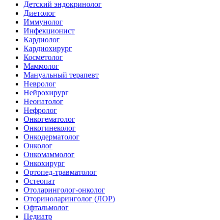
Детский эндокринолог
Диетолог
Иммунолог
Инфекционист
Кардиолог
Кардиохирург
Косметолог
Маммолог
Мануальный терапевт
Невролог
Нейрохирург
Неонатолог
Нефролог
Онкогематолог
Онкогинеколог
Онкодерматолог
Онколог
Онкомаммолог
Онкохирург
Ортопед-травматолог
Остеопат
Отоларинголог-онколог
Оториноларинголог (ЛОР)
Офтальмолог
Педиатр