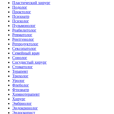
Пластический хирург
Подолог
Проктолог
Психиатр
Психолог
Пульмонолог
Реабилитолог
Ревматолог
Рентгенолог
Репродуктолог
Сексопатолог
Семейный врач
Сонолог
Сосудистый хирург
Стоматолог
Терапевт
Трихолог
Уролог
Флеболог
Фтизиатр
Химиотерапевт
Хирург
Эмбриолог
Эндокринолог
Эндоскопист