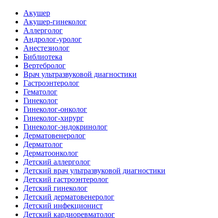
Акушер
Акушер-гинеколог
Аллерголог
Андролог-уролог
Анестезиолог
Библиотека
Вертебролог
Врач ультразвуковой диагностики
Гастроэнтеролог
Гематолог
Гинеколог
Гинеколог-онколог
Гинеколог-хирург
Гинеколог-эндокринолог
Дерматовенеролог
Дерматолог
Дерматоонколог
Детский аллерголог
Детский врач ультразвуковой диагностики
Детский гастроэнтеролог
Детский гинеколог
Детский дерматовенеролог
Детский инфекционист
Детский кардиоревматолог