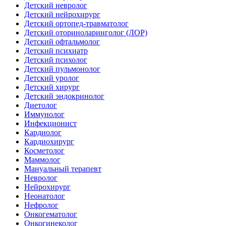
Детский невролог
Детский нейрохирург
Детский ортопед-травматолог
Детский оториноларинголог (ЛОР)
Детский офтальмолог
Детский психиатр
Детский психолог
Детский пульмонолог
Детский уролог
Детский хирург
Детский эндокринолог
Диетолог
Иммунолог
Инфекционист
Кардиолог
Кардиохирург
Косметолог
Маммолог
Мануальный терапевт
Невролог
Нейрохирург
Неонатолог
Нефролог
Онкогематолог
Онкогинеколог