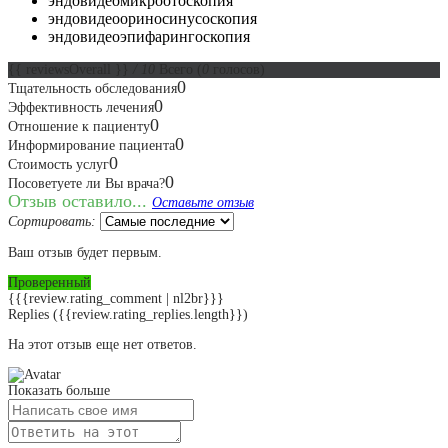
эндовидеомикроотоскопия
эндовидеоориносинусоскопия
эндовидеоэпифарингоскопия
{{ reviewsOverall }}
/ 10
Всего
(
0
голосов)
0
Тщательность обследования
0
Эффективность лечения
0
Отношение к пациенту
0
Информирование пациента
0
Стоимость услуг
0
Посоветуете ли Вы врача?
Отзыв оставило...
Оставьте отзыв
Сортировать:
Ваш отзыв будет первым.
Проверенный
{{{review.rating_comment | nl2br}}}
Replies
({{review.rating_replies.length}})
На этот отзыв еще нет ответов.
Показать больше