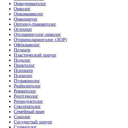
Онкодерматолог
Онколог
Онкомаммолог
Онкохирург
Ортопед-травматолог
Остеопат
Отоларинголог-онколог
Оториноларинголог (ЛОР)
Офтальмолог
Педиатр
Пластический хирург
Подолог
Проктолог
Психиатр
Психолог
Пульмонолог
Реабилитолог
Ревматолог
Рентгенолог
Репродуктолог
Сексопатолог
Семейный врач
Сонолог
Сосудистый хирург
Стоматолог