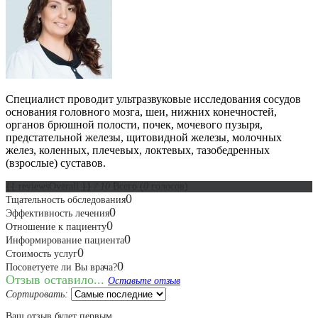
Специалист проводит ультразвуковые исследования сосудов
основания головного мозга, шеи, нижних конечностей,
органов брюшной полости, почек, мочевого пузыря,
предстательной железы, щитовидной железы, молочных
желез, коленных, плечевых, локтевых, тазобедренных
(взрослые) суставов.
{{ reviewsOverall }}
/ 10
Всего
(
0
голосов)
0
Тщательность обследования
0
Эффективность лечения
0
Отношение к пациенту
0
Информирование пациента
0
Стоимость услуг
0
Посоветуете ли Вы врача?
Отзыв оставило...
Оставьте отзыв
Сортировать:
Ваш отзыв будет первым.