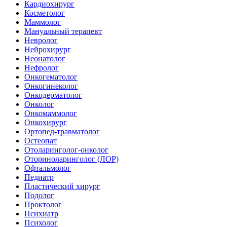
Кардиохирург
Косметолог
Маммолог
Мануальный терапевт
Невролог
Нейрохирург
Неонатолог
Нефролог
Онкогематолог
Онкогинеколог
Онкодерматолог
Онколог
Онкомаммолог
Онкохирург
Ортопед-травматолог
Остеопат
Отоларинголог-онколог
Оториноларинголог (ЛОР)
Офтальмолог
Педиатр
Пластический хирург
Подолог
Проктолог
Психиатр
Психолог