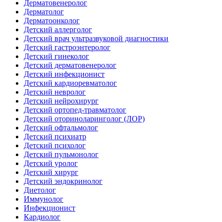
Дерматовенеролог
Дерматолог
Дерматоонколог
Детский аллерголог
Детский врач ультразвуковой диагностики
Детский гастроэнтеролог
Детский гинеколог
Детский дерматовенеролог
Детский инфекционист
Детский кардиоревматолог
Детский невролог
Детский нейрохирург
Детский ортопед-травматолог
Детский оториноларинголог (ЛОР)
Детский офтальмолог
Детский психиатр
Детский психолог
Детский пульмонолог
Детский уролог
Детский хирург
Детский эндокринолог
Диетолог
Иммунолог
Инфекционист
Кардиолог