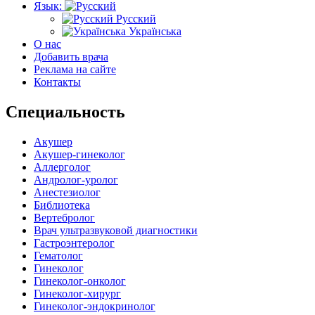
Язык:
Русский
Українська
О нас
Добавить врача
Реклама на сайте
Контакты
Специальность
Акушер
Акушер-гинеколог
Аллерголог
Андролог-уролог
Анестезиолог
Библиотека
Вертебролог
Врач ультразвуковой диагностики
Гастроэнтеролог
Гематолог
Гинеколог
Гинеколог-онколог
Гинеколог-хирург
Гинеколог-эндокринолог