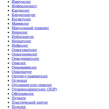
Иммунолог
Инфекционист
Кардиолог
Кардиохирург
Косметолог
Маммолог
Мануальный терапевт
Невролог
Нейрохирург
Неонатолог
Нефролог
Онкогематолог
Онкогинеколог
Онкодерматолог
Онколог
Онкомаммолог
Онкохирург
Ортопед-травматолог
Остеопат
Отоларинголог-онколог
Оториноларинголог (ЛОР)
Офтальмолог
Педиатр
Пластический хирург
Подолог