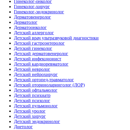
Гинеколог-онколог
Гинеколог-хирург
Гинеколог-эндокринолог
Дерматовенеролог
Дерматолог
Дерматоонколог
Детский аллерголог
Детский врач ультразвуковой диагностики
Детский гастроэнтеролог
Детский гинеколог
Детский дерматовенеролог
Детский инфекционист
Детский кардиоревматолог
Детский невролог
Детский нейрохирург
Детский ортопед-травматолог
Детский оториноларинголог (ЛОР)
Детский офтальмолог
Детский психиатр
Детский психолог
Детский пульмонолог
Детский уролог
Детский хирург
Детский эндокринолог
Диетолог