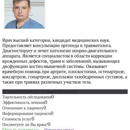
Врач высшей категории, кандидат медицинских наук.
Предоставляет консультации ортопеда и травматолога.
Диагностирует и лечит патологии опорно-двигательного
аппарата. Является специалистом в области коррекции
врожденных дефектов, травм и заболеваний, вызывающих
дисфункцию костно-мышечной системы. Оказывает
врачебную помощь при артрите, плоскостопии, остеоартрозе,
коксартрозе, гонартрозе, дисплазии тазобедренных суставов, а
также при травмах различных участков тела.
{{ reviewsOverall }}
/ 10
Всего
(
0
голосов)
0
Тщательность обследования
0
Эффективность лечения
0
Отношение к пациенту
0
Информирование пациента
0
Стоимость услуг
0
Посоветуете ли Вы врача?
Отзыв оставило...