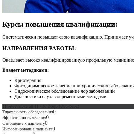
Курсы повышения квалификации:
Систематически повышает свою квалификацию. Принимает учас
НАПРАВЛЕНИЯ РАБОТЫ:
Оказывает высоко квалифицированную профильную медицинск
Владеет методиками:
Криотерапия
Фотодинамическое лечение при хронических заболевания
Эндоскопическое обследование лор заболеваний
Диагностика слуха современными методами
{{ reviewsOverall }}
/ 10
Всего
(
0
голосов)
0
Тщательность обследования
0
Эффективность лечения
0
Отношение к пациенту
0
Информирование пациента