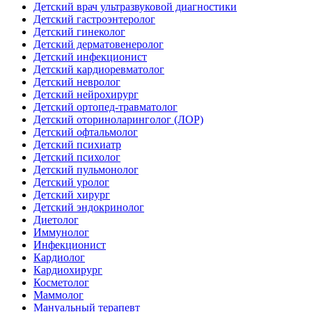
Детский врач ультразвуковой диагностики
Детский гастроэнтеролог
Детский гинеколог
Детский дерматовенеролог
Детский инфекционист
Детский кардиоревматолог
Детский невролог
Детский нейрохирург
Детский ортопед-травматолог
Детский оториноларинголог (ЛОР)
Детский офтальмолог
Детский психиатр
Детский психолог
Детский пульмонолог
Детский уролог
Детский хирург
Детский эндокринолог
Диетолог
Иммунолог
Инфекционист
Кардиолог
Кардиохирург
Косметолог
Маммолог
Мануальный терапевт