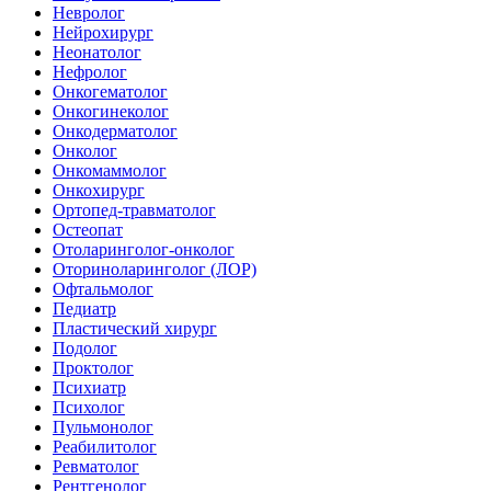
Невролог
Нейрохирург
Неонатолог
Нефролог
Онкогематолог
Онкогинеколог
Онкодерматолог
Онколог
Онкомаммолог
Онкохирург
Ортопед-травматолог
Остеопат
Отоларинголог-онколог
Оториноларинголог (ЛОР)
Офтальмолог
Педиатр
Пластический хирург
Подолог
Проктолог
Психиатр
Психолог
Пульмонолог
Реабилитолог
Ревматолог
Рентгенолог