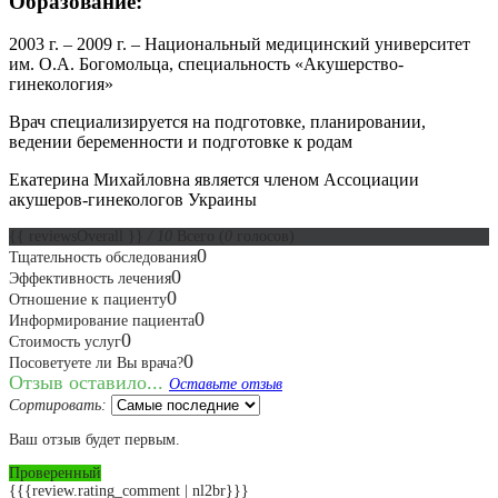
Образование:
2003 г. – 2009 г. – Национальный медицинский университет
им. О.А. Богомольца, специальность «Акушерство-
гинекология»
Врач специализируется на подготовке, планировании,
ведении беременности и подготовке к родам
Екатерина Михайловна является членом Ассоциации
акушеров-гинекологов Украины
{{ reviewsOverall }}
/ 10
Всего
(
0
голосов)
0
Тщательность обследования
0
Эффективность лечения
0
Отношение к пациенту
0
Информирование пациента
0
Стоимость услуг
0
Посоветуете ли Вы врача?
Отзыв оставило...
Оставьте отзыв
Сортировать:
Ваш отзыв будет первым.
Проверенный
{{{review.rating_comment | nl2br}}}