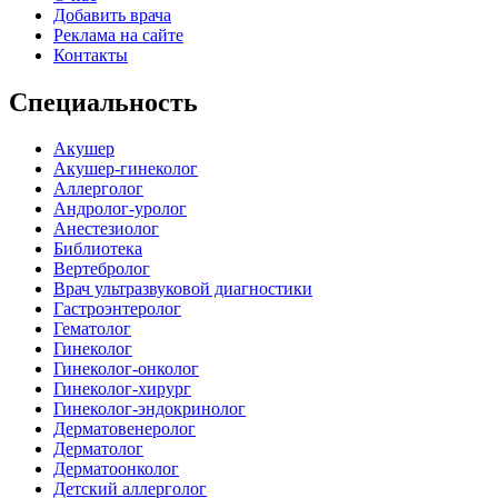
Добавить врача
Реклама на сайте
Контакты
Специальность
Акушер
Акушер-гинеколог
Аллерголог
Андролог-уролог
Анестезиолог
Библиотека
Вертебролог
Врач ультразвуковой диагностики
Гастроэнтеролог
Гематолог
Гинеколог
Гинеколог-онколог
Гинеколог-хирург
Гинеколог-эндокринолог
Дерматовенеролог
Дерматолог
Дерматоонколог
Детский аллерголог