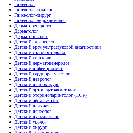
Гинеколог
Гинеколог-онколог
Гинеколог-хирург
Гинеколог-эндокринолог
Дерматовенеролог
Дерматолог
Дерматоонколог
Детский аллерголог
Детский врач ультразвуковой диагностики
Детский гастроэнтеролог
Детский гинеколог
Детский дерматовенеролог
Детский инфекционист
Детский кардиоревматолог
Детский невролог
Детский нейрохирург
Детский ортопед-травматолог
Детский оториноларинголог (ЛОР)
Детский офтальмолог
Детский психиатр
Детский психолог
Детский пульмонолог
Детский уролог
Детский хирург
Детский эндокринолог