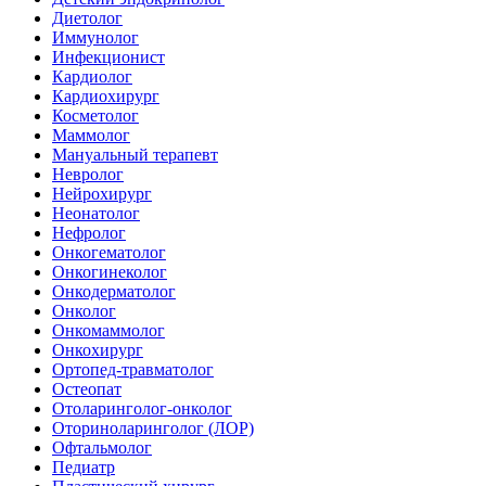
Диетолог
Иммунолог
Инфекционист
Кардиолог
Кардиохирург
Косметолог
Маммолог
Мануальный терапевт
Невролог
Нейрохирург
Неонатолог
Нефролог
Онкогематолог
Онкогинеколог
Онкодерматолог
Онколог
Онкомаммолог
Онкохирург
Ортопед-травматолог
Остеопат
Отоларинголог-онколог
Оториноларинголог (ЛОР)
Офтальмолог
Педиатр