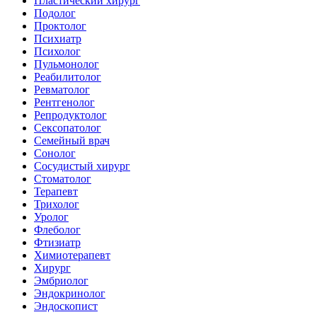
Пластический хирург
Подолог
Проктолог
Психиатр
Психолог
Пульмонолог
Реабилитолог
Ревматолог
Рентгенолог
Репродуктолог
Сексопатолог
Семейный врач
Сонолог
Сосудистый хирург
Стоматолог
Терапевт
Трихолог
Уролог
Флеболог
Фтизиатр
Химиотерапевт
Хирург
Эмбриолог
Эндокринолог
Эндоскопист