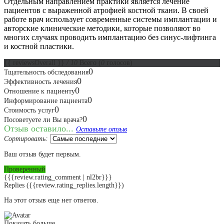
Отдельным направлением практики является лечение
пациентов с выраженной атрофией костной ткани. В своей
работе врач использует современные системы имплантации и
авторские клинические методики, которые позволяют во
многих случаях проводить имплантацию без синус-лифтинга
и костной пластики.
{{ reviewsOverall }}
/ 10
Всего
(
0
голосов)
0
Тщательность обследования
0
Эффективность лечения
0
Отношение к пациенту
0
Информирование пациента
0
Стоимость услуг
0
Посоветуете ли Вы врача?
Отзыв оставило...
Оставьте отзыв
Сортировать:
Ваш отзыв будет первым.
Проверенный
{{{review.rating_comment | nl2br}}}
Replies
({{review.rating_replies.length}})
На этот отзыв еще нет ответов.
Показать больше