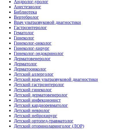
Андролог-уролог
Анестезиолог
Библиотека
Вертебролог
Врач ультразвуковой диагностики
Гастроэнтеролог
Гематолог
Гинеколог
Гинеколог-онколог
Гинеколог-хирург
Гинеколог-эндокринолог
Дерматовенеролог
Дерматолог
Дерматоонколог
Детский аллерголог
Детский врач ультразвуковой диагностики
Детский гастроэнтеролог
Детский гинеколог
Детский дерматовенеролог
Детский инфекционист
Детский кардиоревматолог
Детский невролог
Детский нейрохирург
Детский ортопед-травматолог
Детский оториноларинголог (ЛОР)