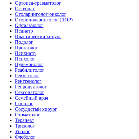
Ортопед-травматолог
Остеопат
Отоларинголог-онколог
Оториноларинголог (ЛОР)
Офтальмолог
Педиатр
Пластический хирург
Подолог
Проктолог
Психиатр
Психолог
Пульмонолог
Реабилитолог
Ревматолог
Рентгенолог
Репродуктолог
Сексопатолог
Семейный врач
Сонолог
Сосудистый хирург
Стоматолог
Терапевт
Трихолог
Уролог
Флеболог