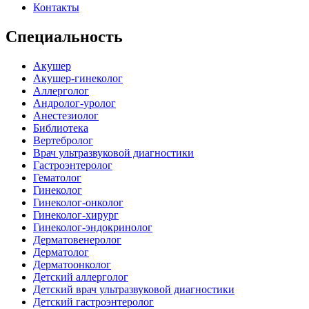
Контакты
Специальность
Акушер
Акушер-гинеколог
Аллерголог
Андролог-уролог
Анестезиолог
Библиотека
Вертебролог
Врач ультразвуковой диагностики
Гастроэнтеролог
Гематолог
Гинеколог
Гинеколог-онколог
Гинеколог-хирург
Гинеколог-эндокринолог
Дерматовенеролог
Дерматолог
Дерматоонколог
Детский аллерголог
Детский врач ультразвуковой диагностики
Детский гастроэнтеролог