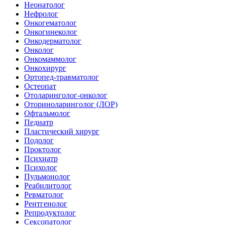
Неонатолог
Нефролог
Онкогематолог
Онкогинеколог
Онкодерматолог
Онколог
Онкомаммолог
Онкохирург
Ортопед-травматолог
Остеопат
Отоларинголог-онколог
Оториноларинголог (ЛОР)
Офтальмолог
Педиатр
Пластический хирург
Подолог
Проктолог
Психиатр
Психолог
Пульмонолог
Реабилитолог
Ревматолог
Рентгенолог
Репродуктолог
Сексопатолог