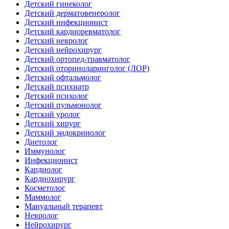
Детский гинеколог
Детский дерматовенеролог
Детский инфекционист
Детский кардиоревматолог
Детский невролог
Детский нейрохирург
Детский ортопед-травматолог
Детский оториноларинголог (ЛОР)
Детский офтальмолог
Детский психиатр
Детский психолог
Детский пульмонолог
Детский уролог
Детский хирург
Детский эндокринолог
Диетолог
Иммунолог
Инфекционист
Кардиолог
Кардиохирург
Косметолог
Маммолог
Мануальный терапевт
Невролог
Нейрохирург