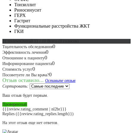
Тонзиллит
Риносинусит
ГЕРХ
Гастрит
Функциональные расстройства ЖКТ
ГКИ
{{ reviewsOverall }}
/ 10
Всего
(
0
голосов)
0
Тщательность обследования
0
Эффективность лечения
0
Отношение к пациенту
0
Информирование пациента
0
Стоимость услуг
0
Посоветуете ли Вы врача?
Отзыв оставило...
Оставьте отзыв
Сортировать:
Ваш отзыв будет первым.
Проверенный
{{{review.rating_comment | nl2br}}}
Replies
({{review.rating_replies.length}})
На этот отзыв еще нет ответов.