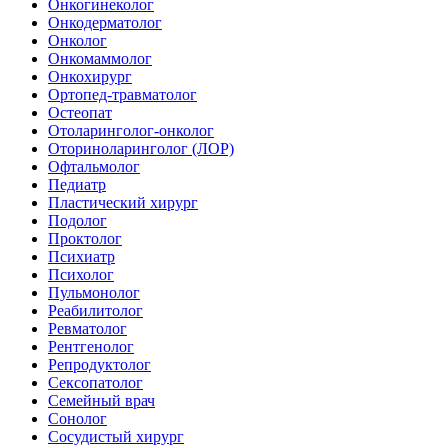
Онкогинеколог
Онкодерматолог
Онколог
Онкомаммолог
Онкохирург
Ортопед-травматолог
Остеопат
Отоларинголог-онколог
Оториноларинголог (ЛОР)
Офтальмолог
Педиатр
Пластический хирург
Подолог
Проктолог
Психиатр
Психолог
Пульмонолог
Реабилитолог
Ревматолог
Рентгенолог
Репродуктолог
Сексопатолог
Семейный врач
Сонолог
Сосудистый хирург