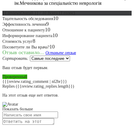
ім.Мечникова за спеціальністю неврологія
{{ reviewsOverall }}
/ 10
Всего
(
1
голос)
10
Тщательность обследования
9
Эффективность лечения
10
Отношение к пациенту
10
Информирование пациента
8
Стоимость услуг
10
Посоветуете ли Вы врача?
Отзыв оставило...
Оставьте отзыв
Сортировать:
Ваш отзыв будет первым.
Проверенный
{{{review.rating_comment | nl2br}}}
Replies
({{review.rating_replies.length}})
На этот отзыв еще нет ответов.
Показать больше