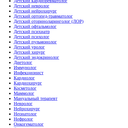
Детский кардиоревматолог
Детский невролог
Детский нейрохирург
Детский ортопед-травматолог
Детский оториноларинголог (ЛОР)
Детский офтальмолог
Детский психиатр
Детский психолог
Детский пульмонолог
Детский уролог
Детский хирург
Детский эндокринолог
Диетолог
Иммунолог
Инфекционист
Кардиолог
Кардиохирург
Косметолог
Маммолог
Мануальный терапевт
Невролог
Нейрохирург
Неонатолог
Нефролог
Онкогематолог