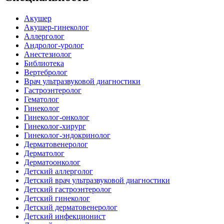
Акушер
Акушер-гинеколог
Аллерголог
Андролог-уролог
Анестезиолог
Библиотека
Вертебролог
Врач ультразвуковой диагностики
Гастроэнтеролог
Гематолог
Гинеколог
Гинеколог-онколог
Гинеколог-хирург
Гинеколог-эндокринолог
Дерматовенеролог
Дерматолог
Дерматоонколог
Детский аллерголог
Детский врач ультразвуковой диагностики
Детский гастроэнтеролог
Детский гинеколог
Детский дерматовенеролог
Детский инфекционист