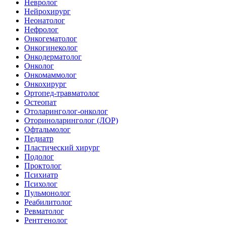
Невролог
Нейрохирург
Неонатолог
Нефролог
Онкогематолог
Онкогинеколог
Онкодерматолог
Онколог
Онкомаммолог
Онкохирург
Ортопед-травматолог
Остеопат
Отоларинголог-онколог
Оториноларинголог (ЛОР)
Офтальмолог
Педиатр
Пластический хирург
Подолог
Проктолог
Психиатр
Психолог
Пульмонолог
Реабилитолог
Ревматолог
Рентгенолог