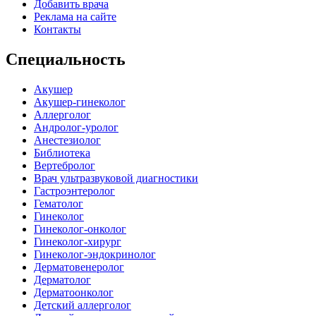
Добавить врача
Реклама на сайте
Контакты
Специальность
Акушер
Акушер-гинеколог
Аллерголог
Андролог-уролог
Анестезиолог
Библиотека
Вертебролог
Врач ультразвуковой диагностики
Гастроэнтеролог
Гематолог
Гинеколог
Гинеколог-онколог
Гинеколог-хирург
Гинеколог-эндокринолог
Дерматовенеролог
Дерматолог
Дерматоонколог
Детский аллерголог