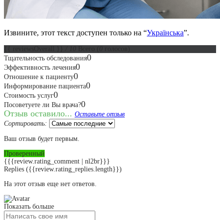
Извините, этот текст доступен только на “
Українська
”.
{{ reviewsOverall }}
/ 10
Всего
(
0
голосов)
0
Тщательность обследования
0
Эффективность лечения
0
Отношение к пациенту
0
Информирование пациента
0
Стоимость услуг
0
Посоветуете ли Вы врача?
Отзыв оставило...
Оставьте отзыв
Сортировать:
Ваш отзыв будет первым.
Проверенный
{{{review.rating_comment | nl2br}}}
Replies
({{review.rating_replies.length}})
На этот отзыв еще нет ответов.
Показать больше