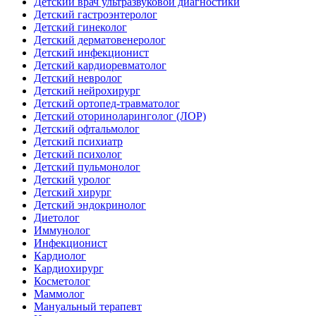
Детский врач ультразвуковой диагностики
Детский гастроэнтеролог
Детский гинеколог
Детский дерматовенеролог
Детский инфекционист
Детский кардиоревматолог
Детский невролог
Детский нейрохирург
Детский ортопед-травматолог
Детский оториноларинголог (ЛОР)
Детский офтальмолог
Детский психиатр
Детский психолог
Детский пульмонолог
Детский уролог
Детский хирург
Детский эндокринолог
Диетолог
Иммунолог
Инфекционист
Кардиолог
Кардиохирург
Косметолог
Маммолог
Мануальный терапевт