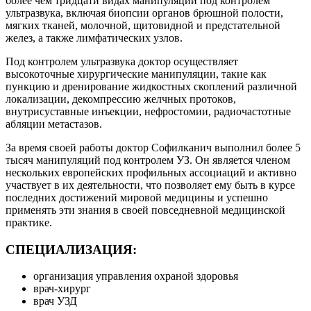
более чем тридцати видах манипуляций под контролем
ультразвука, включая биопсии органов брюшной полости,
мягких тканей, молочной, щитовидной и предстательной
желез, а также лимфатических узлов.
Под контролем ультразвука доктор осуществляет
высокоточные хирургические манипуляции, такие как
пункцию и дренирование жидкостных скоплений различной
локализации, декомпрессию желчных протоков,
внутрисуставные инъекции, нефростомии, радиочастотные
абляции метастазов.
За время своей работы доктор Софилканич выполнил более 5
тысяч манипуляций под контролем УЗ. Он является членом
нескольких европейских профильных ассоциаций и активно
участвует в их деятельности, что позволяет ему быть в курсе
последних достижений мировой медицины и успешно
применять эти знания в своей повседневной медицинской
практике.
СПЕЦИАЛИЗАЦИЯ:
организация управления охраной здоровья
врач-хирург
врач УЗД