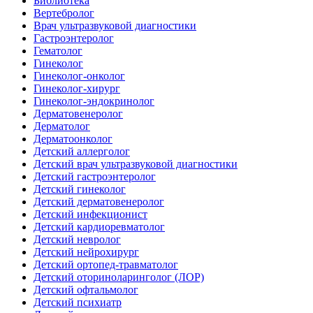
Библиотека
Вертебролог
Врач ультразвуковой диагностики
Гастроэнтеролог
Гематолог
Гинеколог
Гинеколог-онколог
Гинеколог-хирург
Гинеколог-эндокринолог
Дерматовенеролог
Дерматолог
Дерматоонколог
Детский аллерголог
Детский врач ультразвуковой диагностики
Детский гастроэнтеролог
Детский гинеколог
Детский дерматовенеролог
Детский инфекционист
Детский кардиоревматолог
Детский невролог
Детский нейрохирург
Детский ортопед-травматолог
Детский оториноларинголог (ЛОР)
Детский офтальмолог
Детский психиатр