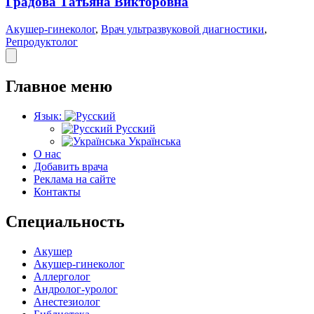
Градова Татьяна Викторовна
Акушер-гинеколог
,
Врач ультразвуковой диагностики
,
Репродуктолог
Главное меню
Язык:
Русский
Українська
О нас
Добавить врача
Реклама на сайте
Контакты
Специальность
Акушер
Акушер-гинеколог
Аллерголог
Андролог-уролог
Анестезиолог