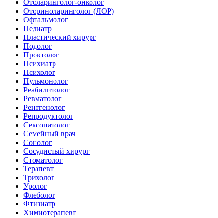
Отоларинголог-онколог
Оториноларинголог (ЛОР)
Офтальмолог
Педиатр
Пластический хирург
Подолог
Проктолог
Психиатр
Психолог
Пульмонолог
Реабилитолог
Ревматолог
Рентгенолог
Репродуктолог
Сексопатолог
Семейный врач
Сонолог
Сосудистый хирург
Стоматолог
Терапевт
Трихолог
Уролог
Флеболог
Фтизиатр
Химиотерапевт