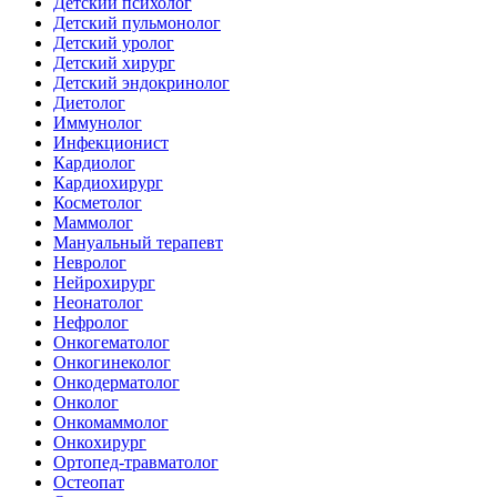
Детский психолог
Детский пульмонолог
Детский уролог
Детский хирург
Детский эндокринолог
Диетолог
Иммунолог
Инфекционист
Кардиолог
Кардиохирург
Косметолог
Маммолог
Мануальный терапевт
Невролог
Нейрохирург
Неонатолог
Нефролог
Онкогематолог
Онкогинеколог
Онкодерматолог
Онколог
Онкомаммолог
Онкохирург
Ортопед-травматолог
Остеопат