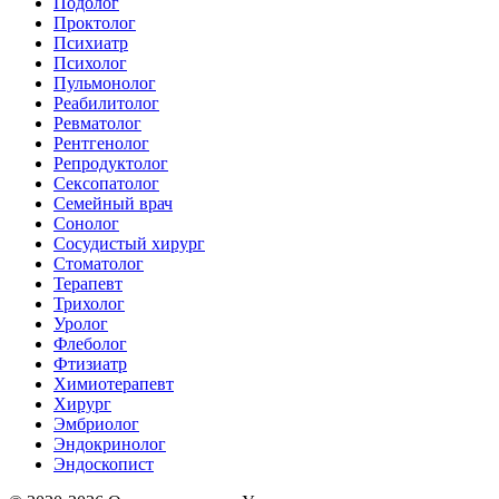
Подолог
Проктолог
Психиатр
Психолог
Пульмонолог
Реабилитолог
Ревматолог
Рентгенолог
Репродуктолог
Сексопатолог
Семейный врач
Сонолог
Сосудистый хирург
Стоматолог
Терапевт
Трихолог
Уролог
Флеболог
Фтизиатр
Химиотерапевт
Хирург
Эмбриолог
Эндокринолог
Эндоскопист