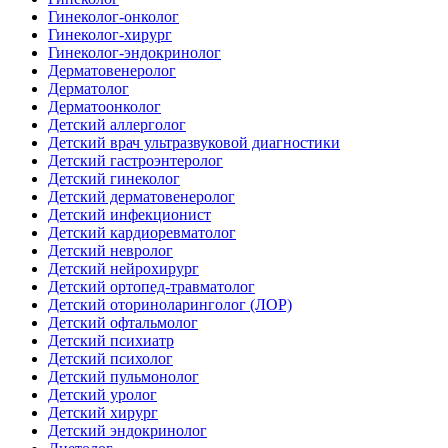
Гинеколог-онколог
Гинеколог-хирург
Гинеколог-эндокринолог
Дерматовенеролог
Дерматолог
Дерматоонколог
Детский аллерголог
Детский врач ультразвуковой диагностики
Детский гастроэнтеролог
Детский гинеколог
Детский дерматовенеролог
Детский инфекционист
Детский кардиоревматолог
Детский невролог
Детский нейрохирург
Детский ортопед-травматолог
Детский оториноларинголог (ЛОР)
Детский офтальмолог
Детский психиатр
Детский психолог
Детский пульмонолог
Детский уролог
Детский хирург
Детский эндокринолог