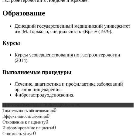
гастроэнтерологии в Лондоне и Кракове.
Образование
Донецкий государственный медицинский университет
им. М. Горького, специальность «Врач» (1979).
Курсы
Курсы усовершенствования по гастроэнтерологии
(2014).
Выполняемые процедуры
Лечение, диагностика и профилактика заболеваний
органов пищеварения;
Фиброгастродуоденоскопия.
{{ reviewsOverall }}
/ 10
Всего
(
0
голосов)
0
Тщательность обследования
0
Эффективность лечения
0
Отношение к пациенту
0
Информирование пациента
0
Стоимость услуг