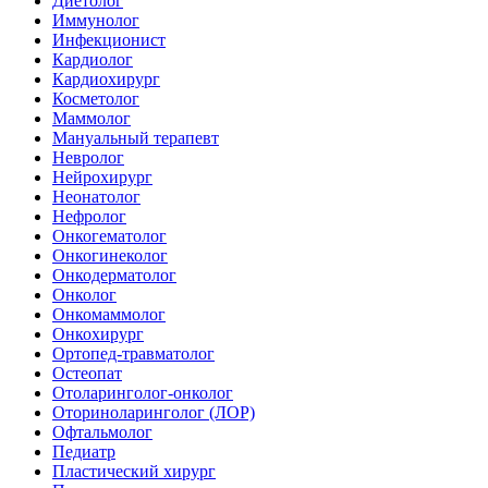
Диетолог
Иммунолог
Инфекционист
Кардиолог
Кардиохирург
Косметолог
Маммолог
Мануальный терапевт
Невролог
Нейрохирург
Неонатолог
Нефролог
Онкогематолог
Онкогинеколог
Онкодерматолог
Онколог
Онкомаммолог
Онкохирург
Ортопед-травматолог
Остеопат
Отоларинголог-онколог
Оториноларинголог (ЛОР)
Офтальмолог
Педиатр
Пластический хирург