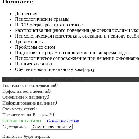
Помогает с
Депрессия
Психологические травмы
ПТСР, острая реакция на стресс
Расстройства пищевого поведения (анорексия/булимия/к
Психологическая подготовка к операции и периоду реаб
Тревожность
Проблемы со сном
Подготовка к родам и сопровождение во время родов
Психологическое сопровождение при лечении онкодиагн
Панические атаки
Обучение эмоциональному комфорту
{{ reviewsOverall }}
/ 10
Всего
(
0
голосов)
0
Тщательность обследования
0
Эффективность лечения
0
Отношение к пациенту
0
Информирование пациента
0
Стоимость услуг
0
Посоветуете ли Вы врача?
Отзыв оставило...
Оставьте отзыв
Сортировать:
Ваш отзыв будет первым.