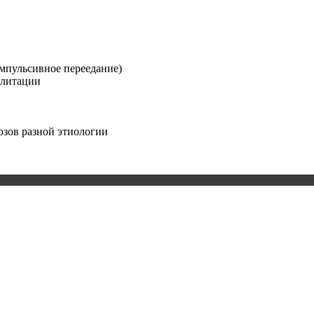
омпульсивное переедание)
илитации
озов разной этиологии