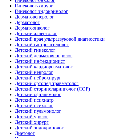
Гинеколог-онколог
Гинеколог-хирург
Гинеколог-эндокринолог
Дерматовенеролог
Дерматолог
Дерматоонколог
Детский аллерголог
Детский врач ультразвуковой диагностики
Детский гастроэнтеролог
Детский гинеколог
Детский дерматовенеролог
Детский инфекционист
Детский кардиоревматолог
Детский невролог
Детский нейрохирург
Детский ортопед-травматолог
Детский оториноларинголог (ЛОР)
Детский офтальмолог
Детский психиатр
Детский психолог
Детский пульмонолог
Детский уролог
Детский хирург
Детский эндокринолог
Диетолог