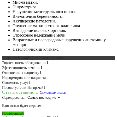
Миома матки.
Эндометриоз.
Нарушение менструального цикла.
Внематочная беременность.
Акушерские патологии.
Опущение матки и стенок влагалища.
Выпадение половых органов.
Стрессовое недержание мочи.
Возрастные и послеродовые нарушения анатомии у
женщин.
Патологический климакс.
{{ reviewsOverall }}
/ 10
Всего
(
1
голос)
1
Тщательность обследования
1
Эффективность лечения
1
Отношение к пациенту
1
Информирование пациента
1
Стоимость услуг
1
Посоветуете ли Вы врача?
Отзыв оставило...
Оставьте отзыв
Сортировать:
Ваш отзыв будет первым.
Проверенный