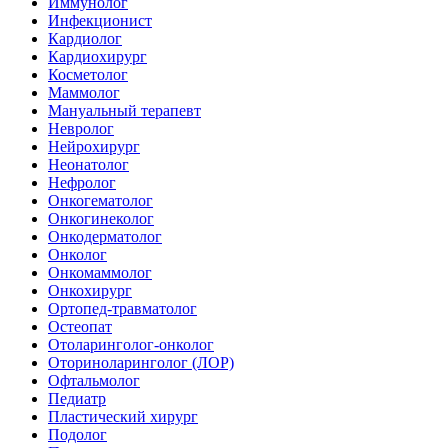
Иммунолог
Инфекционист
Кардиолог
Кардиохирург
Косметолог
Маммолог
Мануальный терапевт
Невролог
Нейрохирург
Неонатолог
Нефролог
Онкогематолог
Онкогинеколог
Онкодерматолог
Онколог
Онкомаммолог
Онкохирург
Ортопед-травматолог
Остеопат
Отоларинголог-онколог
Оториноларинголог (ЛОР)
Офтальмолог
Педиатр
Пластический хирург
Подолог