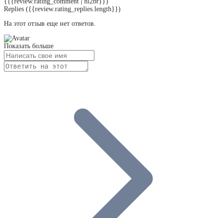
{{{review.rating_comment | nl2br}}}
Replies
({{review.rating_replies.length}})
На этот отзыв еще нет ответов.
Показать больше