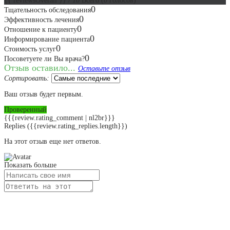
{{ reviewsOverall }}
/ 10
Всего
(
0
голосов)
0
Тщательность обследования
0
Эффективность лечения
0
Отношение к пациенту
0
Информирование пациента
0
Стоимость услуг
0
Посоветуете ли Вы врача?
Отзыв оставило...
Оставьте отзыв
Сортировать:
Ваш отзыв будет первым.
Проверенный
{{{review.rating_comment | nl2br}}}
Replies
({{review.rating_replies.length}})
На этот отзыв еще нет ответов.
Показать больше