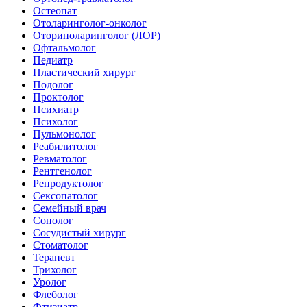
Остеопат
Отоларинголог-онколог
Оториноларинголог (ЛОР)
Офтальмолог
Педиатр
Пластический хирург
Подолог
Проктолог
Психиатр
Психолог
Пульмонолог
Реабилитолог
Ревматолог
Рентгенолог
Репродуктолог
Сексопатолог
Семейный врач
Сонолог
Сосудистый хирург
Стоматолог
Терапевт
Трихолог
Уролог
Флеболог
Фтизиатр