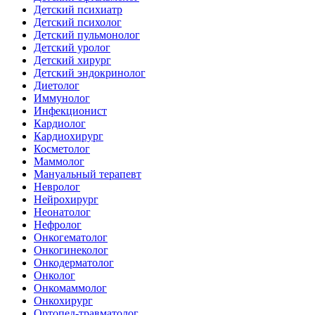
Детский психиатр
Детский психолог
Детский пульмонолог
Детский уролог
Детский хирург
Детский эндокринолог
Диетолог
Иммунолог
Инфекционист
Кардиолог
Кардиохирург
Косметолог
Маммолог
Мануальный терапевт
Невролог
Нейрохирург
Неонатолог
Нефролог
Онкогематолог
Онкогинеколог
Онкодерматолог
Онколог
Онкомаммолог
Онкохирург
Ортопед-травматолог