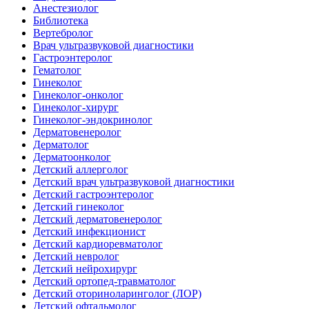
Анестезиолог
Библиотека
Вертебролог
Врач ультразвуковой диагностики
Гастроэнтеролог
Гематолог
Гинеколог
Гинеколог-онколог
Гинеколог-хирург
Гинеколог-эндокринолог
Дерматовенеролог
Дерматолог
Дерматоонколог
Детский аллерголог
Детский врач ультразвуковой диагностики
Детский гастроэнтеролог
Детский гинеколог
Детский дерматовенеролог
Детский инфекционист
Детский кардиоревматолог
Детский невролог
Детский нейрохирург
Детский ортопед-травматолог
Детский оториноларинголог (ЛОР)
Детский офтальмолог