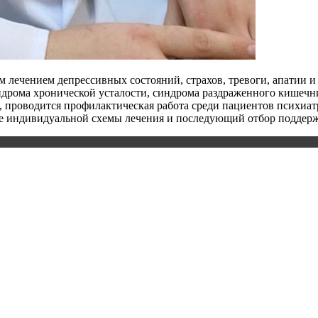
лечением депрессивных состояний, страхов, тревоги, апатии и 
ндрома хронической усталости, синдрома раздраженного кишечн
го, проводится профилактическая работа среди пациентов психи
ние индивидуальной схемы лечения и последующий отбор поддер