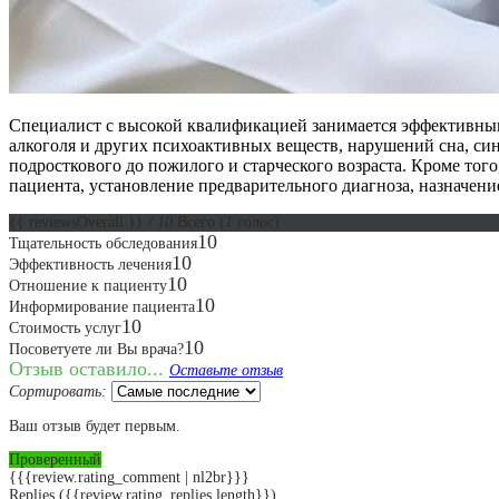
Специалист с высокой квалификацией занимается эффективным 
алкоголя и других психоактивных веществ, нарушений сна, си
подросткового до пожилого и старческого возраста. Кроме то
пациента, установление предварительного диагноза, назначе
{{ reviewsOverall }}
/ 10
Всего
(
1
голос)
10
Тщательность обследования
10
Эффективность лечения
10
Отношение к пациенту
10
Информирование пациента
10
Стоимость услуг
10
Посоветуете ли Вы врача?
Отзыв оставило...
Оставьте отзыв
Сортировать:
Ваш отзыв будет первым.
Проверенный
{{{review.rating_comment | nl2br}}}
Replies
({{review.rating_replies.length}})