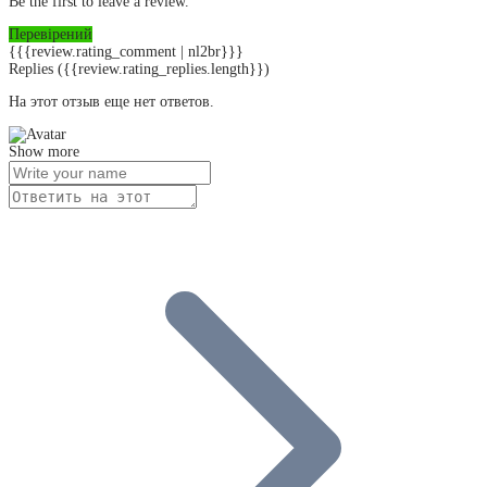
Be the first to leave a review.
Перевірений
{{{review.rating_comment | nl2br}}}
Replies
({{review.rating_replies.length}})
На этот отзыв еще нет ответов.
Show more