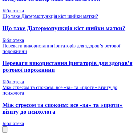
Бібліотека
Що таке Діатермопункція кіст шийки матки?
Що таке Діатермопункція кіст шийки матки?
Бібліотека
Переваги використання іригаторів для здоров’я ротової
порожнини
Переваги використання іригаторів для здоров’я
ротової порожнини
Бібліотека
Між стресом та спокоєм: все «за» та «проти» візиту до
психолога
Між стресом та спокоєм: все «за» та «проти»
візиту до психолога
Бібліотека