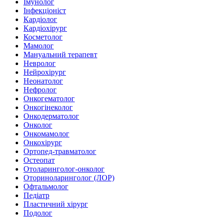
Імунолог
Інфекціоніст
Кардіолог
Кардіохірург
Косметолог
Мамолог
Мануальний терапевт
Невролог
Нейрохірург
Неонатолог
Нефролог
Онкогематолог
Онкогінеколог
Онкодерматолог
Онколог
Онкомамолог
Онкохірург
Ортопед-травматолог
Остеопат
Отоларинголог-онколог
Оториноларинголог (ЛОР)
Офтальмолог
Педіатр
Пластичний хірург
Подолог