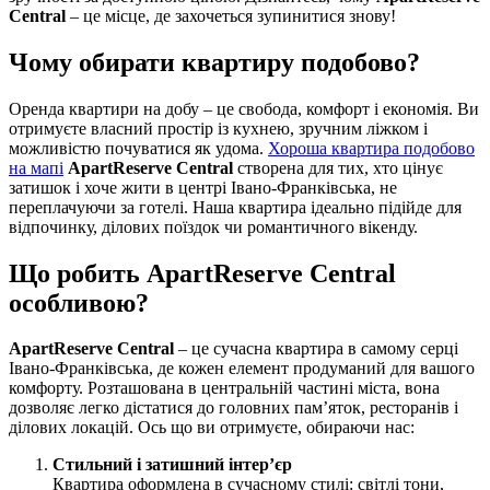
Central
– це місце, де захочеться зупинитися знову!
Чому обирати квартиру подобово?
Оренда квартири на добу – це свобода, комфорт і економія. Ви
отримуєте власний простір із кухнею, зручним ліжком і
можливістю почуватися як удома.
Хороша квартира подобово
на мапі
ApartReserve Central
створена для тих, хто цінує
затишок і хоче жити в центрі Івано-Франківська, не
переплачуючи за готелі. Наша квартира ідеально підійде для
відпочинку, ділових поїздок чи романтичного вікенду.
Що робить ApartReserve Central
особливою?
ApartReserve Central
– це сучасна квартира в самому серці
Івано-Франківська, де кожен елемент продуманий для вашого
комфорту. Розташована в центральній частині міста, вона
дозволяє легко дістатися до головних пам’яток, ресторанів і
ділових локацій. Ось що ви отримуєте, обираючи нас:
Стильний і затишний інтер’єр
Квартира оформлена в сучасному стилі: світлі тони,