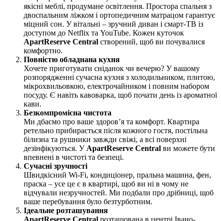
якісні меблі, продумане освітлення. Простора спальня з
двоспальним ліжком і ортопедичним матрацом гарантує
міцний сон. У вітальні – зручний диван і смарт-ТВ із
доступом до Netflix та YouTube. Кожен куточок
ApartReserve Central
створений, щоб ви почувалися
комфортно.
Повністю обладнана кухня
Хочете приготувати сніданок чи вечерю? У вашому
розпорядженні сучасна кухня з холодильником, плитою,
мікрохвильовкою, електрочайником і повним набором
посуду. Є навіть кавоварка, щоб почати день із ароматної
кави.
Безкомпромісна чистота
Ми дбаємо про ваше здоров’я та комфорт. Квартира
ретельно прибирається після кожного гостя, постільна
білизна та рушники завжди свіжі, а всі поверхні
дезінфікуються. У
ApartReserve Central
ви можете бути
впевнені в чистоті та безпеці.
Сучасні зручності
Швидкісний Wi-Fi, кондиціонер, пральна машина, фен,
праска – усе це є в квартирі, щоб ви ні в чому не
відчували незручностей. Ми подбали про дрібниці, щоб
ваше перебування було безтурботним.
Ідеальне розташування
ApartReserve Central
розташована в центрі Івано-