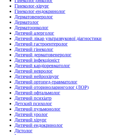
Гінеколог-онколог
Гінеколог-хірург
Гінеколог-ендокринолог
Дерматовенеролог
Дерматолог
Дерматоонколог
Дитячий алерголог
Дитячий лікар ультразвукової діагностики
Дитячий гастроентеролог
Дитячий гінеколог
Дитячий дерматовенеролог
Дитячий інфекціоніст
Дитячий кардіоревматолог
Дитячий невролог
Дитячий нейрохірург
Дитячий ортопед-травматолог
Дитячий оториноларинголог (ЛОР)
Дитячий офтальмолог
Дитячий психіатр
Детский психолог
Дитячий пульмонолог
Дитячий уролог
Дитячий хірург
Дитячий ендокринолог
Дієтолог