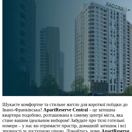
Шукаєте комфортне та стильне житло для короткої поїздки до
Івано-Франківська?
ApartReserve Central
– це затишна
квартира подобово, розташована в самому центрі міста, яка
стане вашим ідеальним вибором! Забудьте про тісні готельні
номери – у нас ви отримаєте простір, домашній затишок і всі
зручності за доступною ціною. Дізнайтесь, чому
ApartReserve