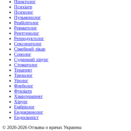
Проктолог
Психіатр
Психолог
Пульмонолог
Реабілітолог
Ревматолог
Рентгенолог
Репродуктолог
Сексопатолог
Сімейний лікар
Сонолог
Судинний хірург
Стоматолог
Терапевт
Трихолог
Уролог
Флеболог
Фтизіатр
Хіміотерапевт
Хірург
Ембріолог
Ендокринолог
Ендоскопіст
© 2020-2026 Отзывы о врачах Украины