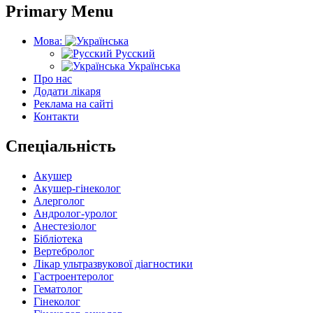
Primary Menu
Мова:
Русский
Українська
Про нас
Додати лікаря
Реклама на сайті
Контакти
Спеціальність
Акушер
Акушер-гінеколог
Алерголог
Андролог-уролог
Анестезіолог
Бібліотека
Вертебролог
Лікар ультразвукової діагностики
Гастроентеролог
Гематолог
Гінеколог