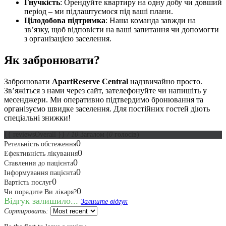
Гнучкість
: Орендуйте квартиру на одну добу чи довший
період – ми підлаштуємося під ваші плани.
Цілодобова підтримка
: Наша команда завжди на
зв’язку, щоб відповісти на ваші запитання чи допомогти
з організацією заселення.
Як забронювати?
Забронювати
ApartReserve Central
надзвичайно просто.
Зв’яжіться з нами через сайт, зателефонуйте чи напишіть у
месенджери. Ми оперативно підтвердимо бронювання та
організуємо швидке заселення. Для постійних гостей діють
спеціальні знижки!
{{ reviewsOverall }}
/ 10
Загалом
(
0
голосів)
0
Ретельність обстеження
0
Ефективність лікування
0
Ставлення до пацієнта
0
Інформування пацієнта
0
Вартість послуг
0
Чи порадите Ви лікаря?
Відгук залишило...
Залиште відгук
Сортировать: