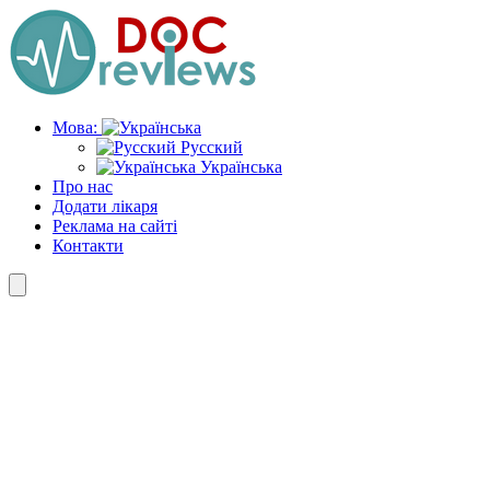
Skip
to
the
content
Мова:
Русский
Українська
Про нас
Додати лікаря
Реклама на сайті
Контакти