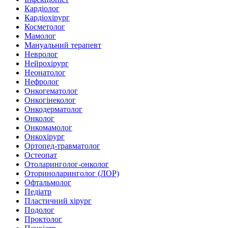
Кардіолог
Кардіохірург
Косметолог
Мамолог
Мануальний терапевт
Невролог
Нейрохірург
Неонатолог
Нефролог
Онкогематолог
Онкогінеколог
Онкодерматолог
Онколог
Онкомамолог
Онкохірург
Ортопед-травматолог
Остеопат
Отоларинголог-онколог
Оториноларинголог (ЛОР)
Офтальмолог
Педіатр
Пластичний хірург
Подолог
Проктолог