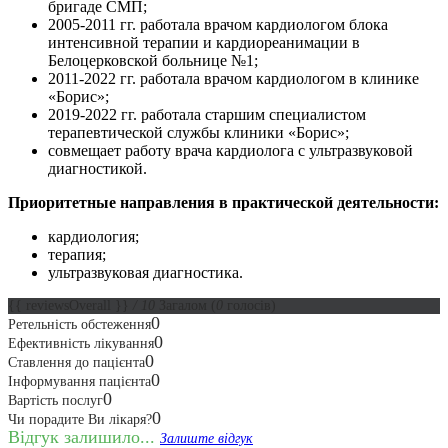
бригаде СМП;
2005-2011 гг. работала врачом кардиологом блока
интенсивной терапии и кардиореанимации в
Белоцерковской больнице №1;
2011-2022 гг. работала врачом кардиологом в клинике
«Борис»;
2019-2022 гг. работала старшим специалистом
терапевтической службы клиники «Борис»;
совмещает работу врача кардиолога с ультразвуковой
диагностикой.
Приоритетные направления в практической деятельности:
кардиология;
терапия;
ультразвуковая диагностика.
{{ reviewsOverall }}
/ 10
Загалом
(
0
голосів)
0
Ретельність обстеження
0
Ефективність лікування
0
Ставлення до пацієнта
0
Інформування пацієнта
0
Вартість послуг
0
Чи порадите Ви лікаря?
Відгук залишило...
Залиште відгук