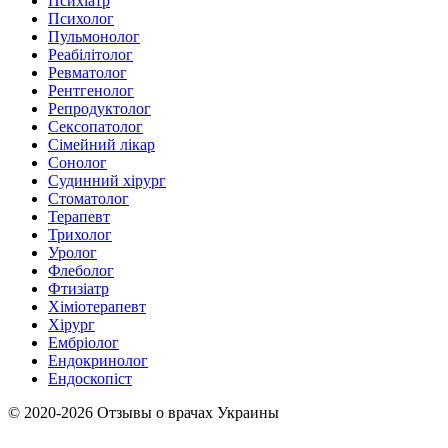
Психіатр
Психолог
Пульмонолог
Реабілітолог
Ревматолог
Рентгенолог
Репродуктолог
Сексопатолог
Сімейний лікар
Сонолог
Судинний хірург
Стоматолог
Терапевт
Трихолог
Уролог
Флеболог
Фтизіатр
Хіміотерапевт
Хірург
Ембріолог
Ендокринолог
Ендоскопіст
© 2020-2026 Отзывы о врачах Украины