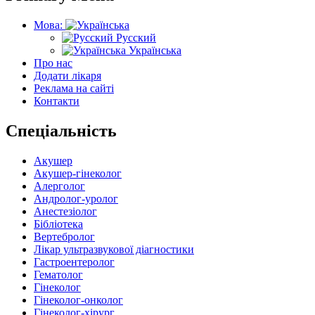
Мова:
Русский
Українська
Про нас
Додати лікаря
Реклама на сайті
Контакти
Спеціальність
Акушер
Акушер-гінеколог
Алерголог
Андролог-уролог
Анестезіолог
Бібліотека
Вертебролог
Лікар ультразвукової діагностики
Гастроентеролог
Гематолог
Гінеколог
Гінеколог-онколог
Гінеколог-хірург