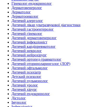
Гінеколог-ендокринолог
Дерматовенеролог
Дерматолог
Дерматоонколог
Дитячий алерголог
Дитячий лікар ультразвукової діагностики
Дитячий гастроентеролог
Дитячий гінеколог
Дитячий дерматовенеролог
Дитячий інфекціоніст
Дитячий кардіоревматолог
Дитячий невролог
Дитячий нейрохірург
Дитячий ортопед-травматолог
Дитячий оториноларинголог (ЛОР)
Дитячий офтальмолог
Дитячий психіатр
Детский психолог
Дитячий пульмонолог
Дитячий уролог
Дитячий хірург
Дитячий ендокринолог
Дієтолог
Імунолог
Інфекціоніст