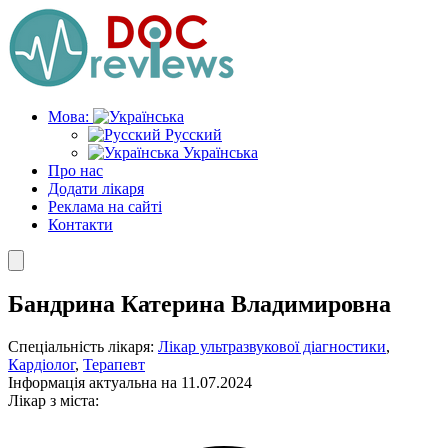
Skip
to
the
content
Мова:
Русский
Українська
Про нас
Додати лікаря
Реклама на сайті
Контакти
Бандрина Катерина Владимировна
Спеціальність лікаря:
Лікар ультразвукової діагностики
,
Кардіолог
,
Терапевт
Інформація актуальна на 11.07.2024
Лікар з міста: