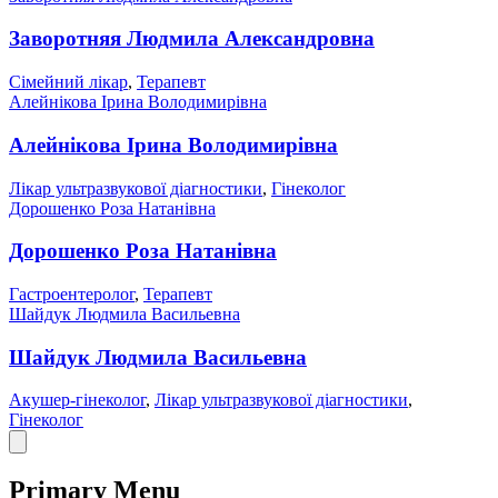
Заворотняя Людмила Александровна
Сімейний лікар
,
Терапевт
Алейнікова Ірина Володимирівна
Алейнікова Ірина Володимирівна
Лікар ультразвукової діагностики
,
Гінеколог
Дорошенко Роза Натанівна
Дорошенко Роза Натанівна
Гастроентеролог
,
Терапевт
Шайдук Людмила Васильевна
Шайдук Людмила Васильевна
Акушер-гінеколог
,
Лікар ультразвукової діагностики
,
Гінеколог
Primary Menu