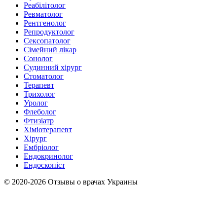
Реабілітолог
Ревматолог
Рентгенолог
Репродуктолог
Сексопатолог
Сімейний лікар
Сонолог
Судинний хірург
Стоматолог
Терапевт
Трихолог
Уролог
Флеболог
Фтизіатр
Хіміотерапевт
Хірург
Ембріолог
Ендокринолог
Ендоскопіст
© 2020-2026 Отзывы о врачах Украины