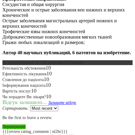
Сосудистая и общая хирургия
Хронические и острые заболевания вен нижних и верхних
конечностей
Острые заболевания магистральных артерий нижних и
верхних конечностей
Трофические язвы нижних конечностей
Доброкачественные новообразования мягких тканей
Грыжи любых локализаций и размеров;
Автор 40 научных публикаций, 6 патентов на изобретение.
{{ reviewsOverall }}
/ 10
Загалом
(
2
голосів)
10
Ретельність обстеження
10
Ефективність лікування
10
Ставлення до пацієнта
10
Інформування пацієнта
10
Вартість послуг
10
Чи порадите Ви лікаря?
Відгук залишило...
Залиште відгук
Сортировать:
Be the first to leave a review.
Перевірений
{{{review.rating_comment | nl2br}}}