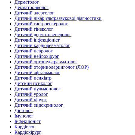
Дерматолог
Дерматоонколог
Дитячий алерголог
Дитячий лікар ультразвукової діагностики
Дитячий гастроентеролог
Дитячий гінеколог
Дитячий дерматовенеролог
Дитячий інфекціоніст
Дитячий кардіоревматолог
Дитячий невролог
Дитячий нейрохірург
Дитячий ортопед-травматолог
Дитячий оториноларинголог (ЛОР)
Дитячий офтальмолог
Дитячий психіатр
Детский психолог
Дитячий пульмонолог
Дитячий уролог
Дитячий хірург
Дитячий ендокринолог
Дієтолог
Імунолог
Інфекціоніст
Кардіолог
Кардіохірург