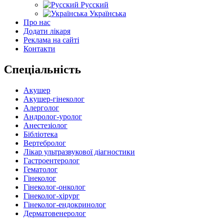
Русский
Українська
Про нас
Додати лікаря
Реклама на сайті
Контакти
Спеціальність
Акушер
Акушер-гінеколог
Алерголог
Андролог-уролог
Анестезіолог
Бібліотека
Вертебролог
Лікар ультразвукової діагностики
Гастроентеролог
Гематолог
Гінеколог
Гінеколог-онколог
Гінеколог-хірург
Гінеколог-ендокринолог
Дерматовенеролог