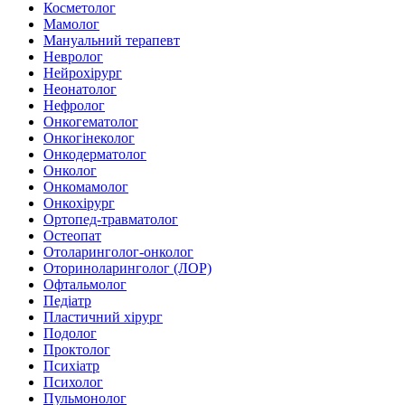
Косметолог
Мамолог
Мануальний терапевт
Невролог
Нейрохірург
Неонатолог
Нефролог
Онкогематолог
Онкогінеколог
Онкодерматолог
Онколог
Онкомамолог
Онкохірург
Ортопед-травматолог
Остеопат
Отоларинголог-онколог
Оториноларинголог (ЛОР)
Офтальмолог
Педіатр
Пластичний хірург
Подолог
Проктолог
Психіатр
Психолог
Пульмонолог