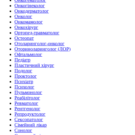
Онкогематолог
Онкогінеколог
Онкодерматолог
Онколог
Онкомамолог
Онкохірург
Ортопед-травматолог
Остеопат
Отоларинголог-онколог
Оториноларинголог (ЛОР)
Офтальмолог
Педіатр
Пластичний хірург
Подолог
Проктолог
Психіатр
Психолог
Пульмонолог
Реабілітолог
Ревматолог
Рентгенолог
Репродуктолог
Сексопатолог
Сімейний лікар
Сонолог