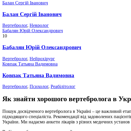
Балан Сергій Іванович
Балан Сергій Іванович
Вертебролог
,
Невролог
Бабалян Юрій Олександрович
10
Бабалян Юрій Олександрович
Вертебролог
,
Нейрохірург
Ковпак Татьяна Вадимовна
Ковпак Татьяна Вадимовна
Вертебролог
,
Психолог
,
Реабілітолог
Як знайти хорошого вертебролога в Укр
Пошук досвідченого вертебролога в Україні – це важливий етап 
підходящого спеціаліста. Рекомендації від задоволених пацієнт
України. Ми надаємо анкети лікарів з різних медичних установ 