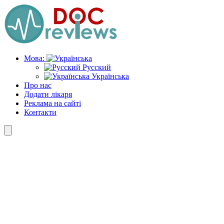
Skip
to
the
content
Мова:
Русский
Українська
Про нас
Додати лікаря
Реклама на сайті
Контакти