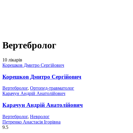
Вертебролог
10 лікарів
Корешков Дмитро Сергійович
Корешков Дмитро Сергійович
Вертебролог
,
Ортопед-травматолог
Карачун Андрій Анатолійович
Карачун Андрій Анатолійович
Вертебролог
,
Невролог
Петренко Анастасія Ігорівна
9.5