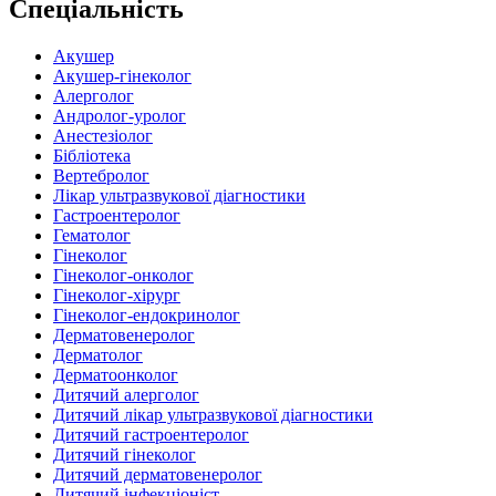
Спеціальність
Акушер
Акушер-гінеколог
Алерголог
Андролог-уролог
Анестезіолог
Бібліотека
Вертебролог
Лікар ультразвукової діагностики
Гастроентеролог
Гематолог
Гінеколог
Гінеколог-онколог
Гінеколог-хірург
Гінеколог-ендокринолог
Дерматовенеролог
Дерматолог
Дерматоонколог
Дитячий алерголог
Дитячий лікар ультразвукової діагностики
Дитячий гастроентеролог
Дитячий гінеколог
Дитячий дерматовенеролог
Дитячий інфекціоніст