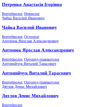
Петренко Анастасія Ігорівна
Вертебролог
,
Невролог
Чайка Василий Иванович
Чайка Василий Иванович
Вертебролог
,
Остеопат
Антонюк Ярослав Александрович
Антонюк Ярослав Александрович
Вертебролог
,
Ортопед-травматолог
Антонийчук Виталий Тарасович
Антонийчук Виталий Тарасович
Вертебролог
,
Ортопед-травматолог
Дятлов Денис Михайлович
Дятлов Денис Михайлович
Вертебролог