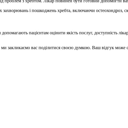
ід проблем з хребтом. Лікар повинен бути готовий допомогти вам
х захворювань і пошкоджень хребта, включаючи остеохондроз, скол
допомагають пацієнтам оцінити якість послуг, доступність лікар
і, ми закликаємо вас поділитися своєю думкою. Ваш відгук може 