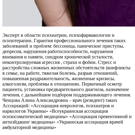
Эксперт в области психиатрии, психофармакологии и
психотерапии. Гарантия профессионального лечения таких
заболеваний и проблем: бессоница, панические приступы,
депресия, нарушения работоспособности, нарушения
внимания и памяти, синдром хронической усталости,
неконтролируемая агрессия , страхи и фобии. Стресс и
расстройства сложных жизненных обстоятельств (конфликты
в семье, на работе, тяжелая болезнь, разрыв отношений,
повышенная раздражительность, жизненные кризисы,
алкоголизм, проблемы в отношениях. Первичный осмотр
пациента, установка предварительного диагноза, назначение
лечения, с дальнейшим подбором поддерживающего лечения.
Ченцова Алина Александровна – врач (резидент) таких
Ассоциаций: «Ассоциация неврологов, психиатров и
наркологов Украины» «Всеукраинская ассоциация
психосоматической медицины» «Ассоциация превентивной и
антиэйджинг медицины» «Украинская ассоциация врачей
амбулаторной медицины»