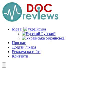
Skip
to
the
content
Мова:
Русский
Українська
Про нас
Додати лікаря
Реклама на сайті
Контакти