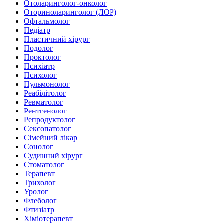
Отоларинголог-онколог
Оториноларинголог (ЛОР)
Офтальмолог
Педіатр
Пластичний хірург
Подолог
Проктолог
Психіатр
Психолог
Пульмонолог
Реабілітолог
Ревматолог
Рентгенолог
Репродуктолог
Сексопатолог
Сімейний лікар
Сонолог
Судинний хірург
Стоматолог
Терапевт
Трихолог
Уролог
Флеболог
Фтизіатр
Хіміотерапевт