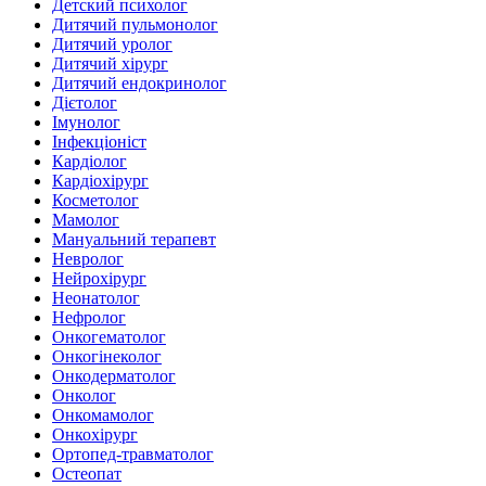
Детский психолог
Дитячий пульмонолог
Дитячий уролог
Дитячий хірург
Дитячий ендокринолог
Дієтолог
Імунолог
Інфекціоніст
Кардіолог
Кардіохірург
Косметолог
Мамолог
Мануальний терапевт
Невролог
Нейрохірург
Неонатолог
Нефролог
Онкогематолог
Онкогінеколог
Онкодерматолог
Онколог
Онкомамолог
Онкохірург
Ортопед-травматолог
Остеопат