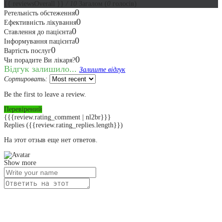
{{ reviewsOverall }}
/ 10
Загалом
(
0
голосів)
0
Ретельність обстеження
0
Ефективність лікування
0
Ставлення до пацієнта
0
Інформування пацієнта
0
Вартість послуг
0
Чи порадите Ви лікаря?
Відгук залишило...
Залиште відгук
Сортировать:
Be the first to leave a review.
Перевірений
{{{review.rating_comment | nl2br}}}
Replies
({{review.rating_replies.length}})
На этот отзыв еще нет ответов.
Show more