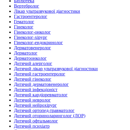
Бібліотека
Вертебролог
Лікар ультразвукової діагностики
Гастроентеролог
Гематолог
Гінеколог
Гінеколог-онколог
Гінеколог-хірург
Гінеколог-ендокринолог
Дерматовенеролог
Дерматолог
Дерматоонколог
Дитячий алерголог
Дитячий лікар ультразвукової діагностики
Дитячий гастроентеролог
Дитячий гінеколог
Дитячий дерматовенеролог
Дитячий інфекціоніст
Дитячий кардіоревматолог
Дитячий невролог
Дитячий нейрохірург
Дитячий ортопед-травматолог
Дитячий оториноларинголог (ЛОР)
Дитячий офтальмолог
Дитячий психіатр