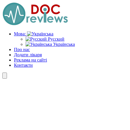
Skip
to
the
content
Мова:
Русский
Українська
Про нас
Додати лікаря
Реклама на сайті
Контакти