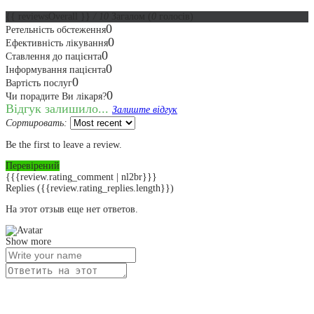
{{ reviewsOverall }}
/ 10
Загалом
(
0
голосів)
0
Ретельність обстеження
0
Ефективність лікування
0
Ставлення до пацієнта
0
Інформування пацієнта
0
Вартість послуг
0
Чи порадите Ви лікаря?
Відгук залишило...
Залиште відгук
Сортировать:
Be the first to leave a review.
Перевірений
{{{review.rating_comment | nl2br}}}
Replies
({{review.rating_replies.length}})
На этот отзыв еще нет ответов.
Show more