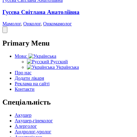
Гусєва Світлана Анатоліївна
Гусєва Світлана Анатоліївна
Мамолог
,
Онколог
,
Онкомамолог
Primary Menu
Мова:
Русский
Українська
Про нас
Додати лікаря
Реклама на сайті
Контакти
Спеціальність
Акушер
Акушер-гінеколог
Алерголог
Андролог-уролог