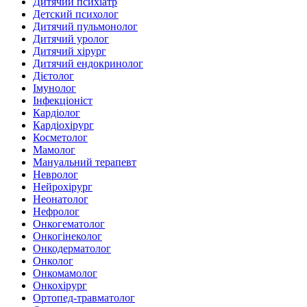
Дитячий психіатр
Детский психолог
Дитячий пульмонолог
Дитячий уролог
Дитячий хірург
Дитячий ендокринолог
Дієтолог
Імунолог
Інфекціоніст
Кардіолог
Кардіохірург
Косметолог
Мамолог
Мануальний терапевт
Невролог
Нейрохірург
Неонатолог
Нефролог
Онкогематолог
Онкогінеколог
Онкодерматолог
Онколог
Онкомамолог
Онкохірург
Ортопед-травматолог