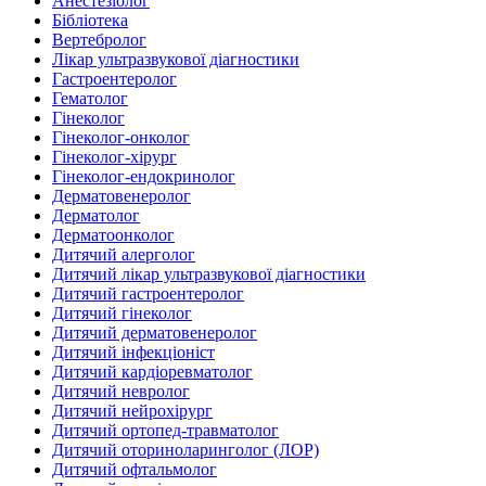
Анестезіолог
Бібліотека
Вертебролог
Лікар ультразвукової діагностики
Гастроентеролог
Гематолог
Гінеколог
Гінеколог-онколог
Гінеколог-хірург
Гінеколог-ендокринолог
Дерматовенеролог
Дерматолог
Дерматоонколог
Дитячий алерголог
Дитячий лікар ультразвукової діагностики
Дитячий гастроентеролог
Дитячий гінеколог
Дитячий дерматовенеролог
Дитячий інфекціоніст
Дитячий кардіоревматолог
Дитячий невролог
Дитячий нейрохірург
Дитячий ортопед-травматолог
Дитячий оториноларинголог (ЛОР)
Дитячий офтальмолог