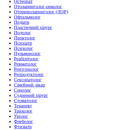
Остеопат
Отоларинголог-онколог
Оториноларинголог (ЛОР)
Офтальмолог
Педіатр
Пластичний хірург
Подолог
Проктолог
Психіатр
Психолог
Пульмонолог
Реабілітолог
Ревматолог
Рентгенолог
Репродуктолог
Сексопатолог
Сімейний лікар
Сонолог
Судинний хірург
Стоматолог
Терапевт
Трихолог
Уролог
Флеболог
Фтизіатр